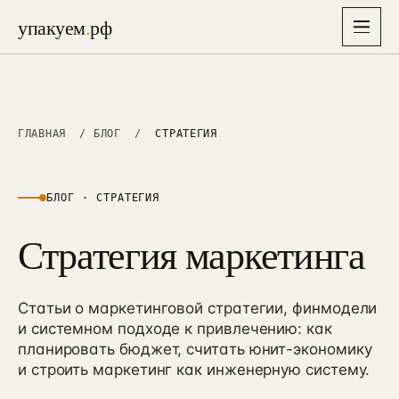
упакуем
.
рф
упакуем
.
рф
Главная
ГЛАВНАЯ
/
БЛОГ
/
СТРАТЕГИЯ
→
Услуги
▾
26
БЛОГ · СТРАТЕГИЯ
Отрасли
Стратегия маркетинга
▾
СТРАТЕГИЯ, БРЕНД И АЙДЕНТИКА
8
Упаковка бизнеса
→
01
Решения
6–8 нед · полная упаковка
Недвижимость
→
→
01
38 проектов · застройщики, ИЖС, апартаменты
Статьи о маркетинговой стратегии, финмодели
Экспресс-старт
и системном подходе к привлечению: как
→
87K
Кейсы
→
10–14 дней · лёгкий вход, 87 000 ₽
Медицина
планировать бюджет, считать юнит-экономику
→
02
26 проектов · клиники, стоматология, эстетика
и строить маркетинг как инженерную систему.
Маркетинговая стратегия
→
Цены
02
→
3–4 нед · финмодель + защита
Производство B2B