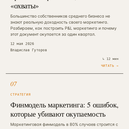
90 дней · РОП + команда
«охваты»
ЗВОНОК
EMAIL
TELEGRAM
WHATSAPP
АНАЛИТИКА И CRM
Большинство собственников среднего бизнеса не
знают реальную доходность своего маркетинга.
Автоматизация и BPM
→
10
Разбираем, как построить P&L маркетинга и почему
Bitrix BPM + n8n + ELMA + custom
→
этот документ окупается за один квартал.
Внедрение Битрикс24
→
12 мая 2026
11
CRM + воронки + 12-24 интеграции
Владислав Гуторов
Внедрение amoCRM
↳
12 мин
→
12
3–6 нед · CRM для отделов продаж
ЧИТАТЬ →
Сквозная аналитика Roistat
→
13
3–5 нед · реальный ROMI по каналам
07
Коллтрекинг и звонки
СТРАТЕГИЯ
→
14
CallTouch / Roistat · от 2 нед
Финмодель маркетинга: 5 ошибок,
Настройка Я.Метрики
которые убивают окупаемость
→
15
Цели / события / Webvisor / e-com
Маркетинговая финмодель в 80% случаев строится с