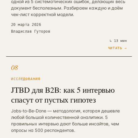
одной из 5 систематических ошибок, делающих весь
ПРИВЛЕЧЕНИЕ И КОНТЕНТ
документ бесполезным. Разбираем каждую и даём
Реклама, SEO и каналы
→
16
чек-лист корректной модели.
от 4 мес · управляемые каналы
20 марта 2026
SMM-продвижение бизнеса
Владислав Гуторов
→
23
ВК + Telegram + YouTube + Reels
↳
13 мин
Видеопродакшн
ЧИТАТЬ →
→
24
Ролики + AI-аватары + YouTube
08
Разработка сайтов
→
25
Лендинг / корп. / интернет-магазин
ИССЛЕДОВАНИЯ
SEO-продвижение сайта
JTBD для B2B: как 5 интервью
→
17
от 6 мес · KPI в трафике
спасут от пустых гипотез
Продвижение на Авито
→
20
от 3 мес · ведение объявлений
Jobs-to-Be-Done — методология, которая дешевле
любой большой количественной аналитики. 5
Реклама на Авито
правильных интервью дают больше инсайтов, чем
→
21
avito.ru/ads · медийка + таргет
опросы на 500 респондентов.