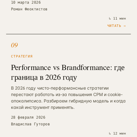
Контекстная реклама
10 марта 2026
→
19
Я.Директ под ключ · от 3 мес
Роман Феоктистов
↳
11 мин
Таргет ВКонтакте
→
22
VK Ads · KPI по лидам и выручке
ЧИТАТЬ →
09
СТРАТЕГИЯ
Performance vs Brandformance: где
граница в 2026 году
В 2026 году чисто-перформансные стратегии
перестают работать из-за повышения CPM и cookie-
апокалипсиса. Разбираем гибридную модель и когда
какой инструмент применять.
28 февраля 2026
Владислав Гуторов
↳
12 мин