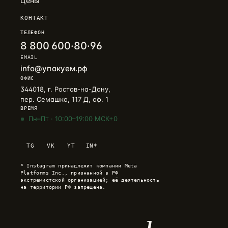
Цены
КОНТАКТ
ТЕЛЕФОН
8 800 600·80·96
EMAIL
info@упакуем.рф
ОФИС
344018, г. Ростов-на-Дону,
пер. Семашко, 117 Д, оф. 1
ВРЕМЯ
Пн–Пт · 10:00–19:00 МСК+0
Telegram
→
TG
VK
YT
IN*
+7 905 456-75-58 · ОТВЕТИМ В ТЕЧЕНИЕ ЧАСА
* Instagram принадлежит компании Meta
WhatsApp
→
Platforms Inc., признанной в РФ
+7 905 456-75-58 · С 9 ДО 21 МСК
экстремистской организацией; её деятельность
на территории РФ запрещена.
MAX
→
+7 905 456-75-58 · РОССИЙСКИЙ МЕССЕНДЖЕР