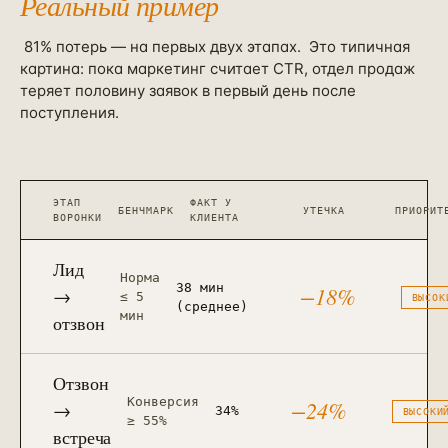
Реальный пример
81% потерь — на первых двух этапах.
Это типичная
картина: пока маркетинг считает CTR, отдел продаж
теряет половину заявок в первый день после
поступления.
ЭТАП
ФАКТ У
БЕНЧМАРК
УТЕЧКА
ПРИОРИТ
ВОРОНКИ
КЛИЕНТА
Лид
Норма
38 мин
−18%
→
≤ 5
ВЫСОК
(среднее)
мин
отзвон
Отзвон
Конверсия
−24%
→
34%
ВЫСОКИ
≥ 55%
встреча