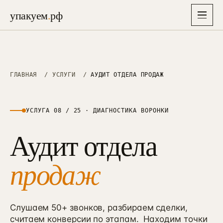
упакуем
.
рф
упакуем
.
рф
Главная
ГЛАВНАЯ
/
УСЛУГИ
/
АУДИТ ОТДЕЛА ПРОДАЖ
→
Услуги
▾
26
УСЛУГА 08 / 25 · ДИАГНОСТИКА ВОРОНКИ
Отрасли
Аудит отдела
▾
СТРАТЕГИЯ, БРЕНД И АЙДЕНТИКА
8
Упаковка бизнеса
→
01
Решения
6–8 нед · полная упаковка
продаж
Недвижимость
→
→
01
38 проектов · застройщики, ИЖС, апартаменты
Экспресс-старт
→
87K
Кейсы
→
10–14 дней · лёгкий вход, 87 000 ₽
Медицина
→
02
26 проектов · клиники, стоматология, эстетика
Слушаем 50+ звонков, разбираем сделки,
Маркетинговая стратегия
→
Цены
02
→
считаем конверсии по этапам.
3–4 нед · финмодель + защита
Находим точки
Производство B2B