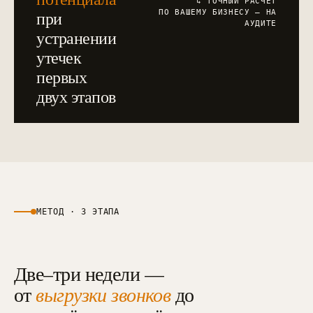
↳ ТОЧНЫЙ РАСЧЁТ
при
ПО ВАШЕМУ БИЗНЕСУ — НА
АУДИТЕ
устранении
утечек
первых
двух этапов
МЕТОД · 3 ЭТАПА
Две–три недели —
от
выгрузки звонков
до