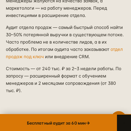
Менеджеры жалуются на качество заявок, а
маркетологи — на работу менеджеров. Перед
инвестициями в расширение отдела.
Telegram
→
+7 905 456-75-58 · ОТВЕТИМ В ТЕЧЕНИЕ ЧАСА
Аудит отдела продаж — самый быстрый способ найти
30–50% потерянной выручки в существующем потоке.
WhatsApp
→
+7 905 456-75-58 · С 9 ДО 21 МСК
Часто проблема не в количестве лидов, а в их
обработке. По итогам аудита часто заказывают
отдел
MAX
→
продаж под ключ
или внедрение CRM.
+7 905 456-75-58 · РОССИЙСКИЙ МЕССЕНДЖЕР
Стоимость — от 240 тыс. ₽ за 2–3 недели работы. По
8 800 600·80·96
→
запросу — расширенный формат с обучением
ЗВОНОК · ПН–ПТ 10:00–19:00
менеджеров и 2 месяцами сопровождения (от 380
info@упакуем.рф
тыс. ₽).
→
EMAIL · ОТВЕТ В ТЕЧЕНИЕ ДНЯ
×
→
Бесплатный аудит за 60 мин