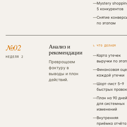
—
Mystery shoppin
5 конкурентов
—
Снятие конверс
по этапам
№
02
Анализ и
↳ ЧТО ДЕЛАЕМ
рекомендации
—
Карта утечек
НЕДЕЛЯ 2
выручки по эта
Превращаем
фактуру в
—
Финансовая оце
выводы и план
каждой утечки
действий.
—
Шорт-лист 5–9
быстрых правок
—
План на 90 дне
для системных
изменений
—
Внутренняя
приёмка отчёта