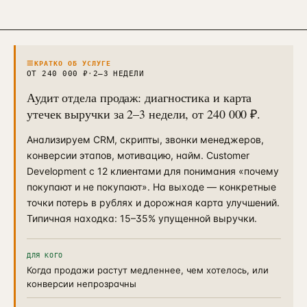
Контекстная реклама
→
19
Я.Директ под ключ · от 3 мес
Таргет ВКонтакте
→
22
VK Ads · KPI по лидам и выручке
≡
КРАТКО ОБ УСЛУГЕ
ОТ 240 000 ₽
·
2–3 НЕДЕЛИ
Аудит отдела продаж: диагностика и карта
утечек выручки за 2–3 недели, от 240 000 ₽.
Анализируем CRM, скрипты, звонки менеджеров,
конверсии этапов, мотивацию, найм. Customer
Development с 12 клиентами для понимания «почему
покупают и не покупают». На выходе — конкретные
точки потерь в рублях и дорожная карта улучшений.
Типичная находка: 15–35% упущенной выручки.
ДЛЯ КОГО
Когда продажи растут медленнее, чем хотелось, или
конверсии непрозрачны