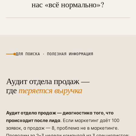
нас «всё нормально»?
конкретных сделок из 80, которые
потерялись по конкретной причине».
Так бывает — раз в 12–15 проектов.
Это даёт собственнику возможность
Тогда отчёт будет короче (15–20
лично перепроверить любую цифру.
страниц) и сфокусирован на точках
усиления и стратегических гипотезах
роста. Стоимость не меняется — вы
платите за глубину анализа. И даже в
ДЛЯ ПОИСКА · ПОЛЕЗНАЯ ИНФОРМАЦИЯ
«нормальном» отделе обычно есть 2–3
правки, которые дают +5–10% к
выручке.
Аудит отдела продаж —
где
теряется выручка
Аудит отдела продаж — диагностика того, что
происходит после лида
. Если маркетинг даёт 100
заявок, а продаж — 8, проблема не в маркетинге.
Проводим за 2–3 недели командой из 3 специалистов: