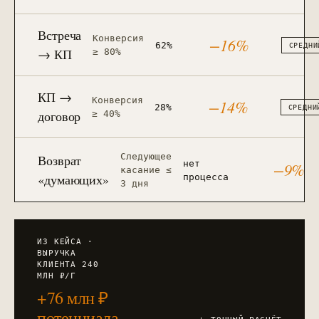
Встреча
Конверсия
−16%
62%
СРЕДНИ
→ КП
≥ 80%
КП →
Конверсия
−14%
28%
СРЕДНИ
договор
≥ 40%
Следующее
Возврат
нет
−9%
касание ≤
«думающих»
процесса
3 дня
ИЗ КЕЙСА ·
ВЫРУЧКА
КЛИЕНТА 240
МЛН ₽/Г
+76 млн ₽
потенциала