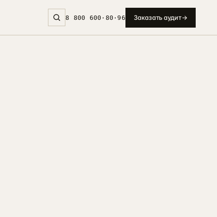
Заказать аудит
→
8 800 600·80·96