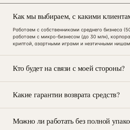
Как мы выбираем, с какими клиента
Работаем с собственниками среднего бизнеса (50
работаем с микро-бизнесом (до 30 млн), корпора
криптой, азартными играми и неэтичными нишам
Кто будет на связи с моей стороны?
У каждого проекта закреплённый менеджер — гл
специфическим вопросам можно напрямую связа
специалистами через рабочий чат проекта.
Какие гарантии возврата средств?
В договоре прописаны контрольные точки с кон
на контрольной точке не вышли на план — перес
возвращаем часть средств по согласованной фо
Можно ли работать без полной упако
Можно. Многие клиенты начинают с аудита маркет