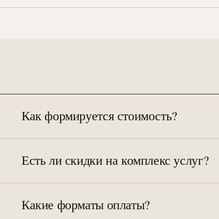
недели). По итогу — детальный план приоритетов
Как формируется стоимость?
Зависит от масштаба бизнеса, глубины задачи, 
проекта. На бесплатном аудите даём точную цену
Есть ли скидки на комплекс услуг?
При заказе 2 услуг — скидка 10–15%, 3 услуг — 
(4+ услуг) — до 25%.
Какие форматы оплаты?