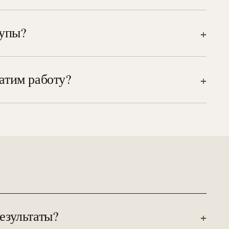
 сегмента в одном регионе
чении.
тупы?
+
, дизайн-система,
 и т.д.) тоже
ратим работу?
+
 Можете продолжить с
езультаты?
+