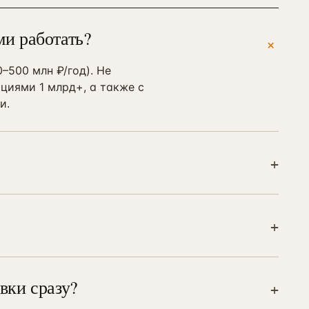
ми работать?
+
–500 млн ₽/год). Не
циями 1 млрд+, а также с
и.
+
авный контакт. По
ться с профильными
+
кретными метриками. Если
обираем за свой счёт или
рмуле.
вки сразу?
+
инга (240 тыс. ₽, 2–3