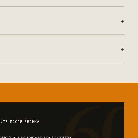
ущественный рост
— на горизонте 12
+
дрядчика. 14 лет работы
 специализированным
+
ем полностью удалённо.
ьном времени, оперативная
6
ЧИТЕ ПОСЛЕ ЗВОНКА
рисков и точек утечки бюджета