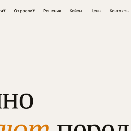
ги
Отрасли
Решения
Кейсы
Цены
Контакты
▼
▼
чно
ают
перед