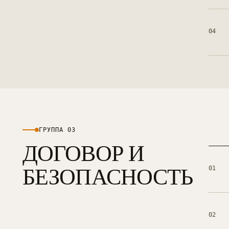
Контекстная реклама
→
19
Я.Директ под ключ · от 3 мес
04
Таргет ВКонтакте
→
22
VK Ads · KPI по лидам и выручке
ГРУППА 0
3
ДОГОВОР И
БЕЗОПАСНОСТЬ
01
02