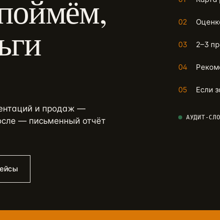
поймём,
02
Оценк
ньги
03
2–3 п
04
Реком
05
Если 
зентаций и продаж —
АУДИТ-СЛ
осле — письменный отчёт
кейсы