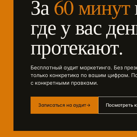
За
60 минут
где у вас де
протекают.
Бесплатный аудит маркетинга. Без пре
только конкретика по вашим цифрам. П
с конкретными правками.
Записаться на аудит
→
Посмотреть 