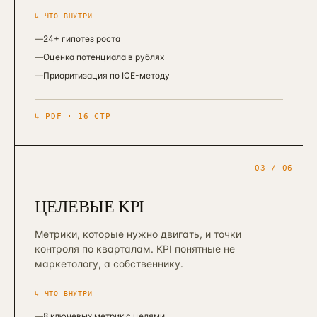
↳ ЧТО ВНУТРИ
—
24+ гипотез роста
—
Оценка потенциала в рублях
—
Приоритизация по ICE-методу
↳
PDF · 16 СТР
03
/ 06
ЦЕЛЕВЫЕ KPI
Метрики, которые нужно двигать, и точки
контроля по кварталам. KPI понятные не
маркетологу, а собственнику.
↳ ЧТО ВНУТРИ
—
8 ключевых метрик с целями