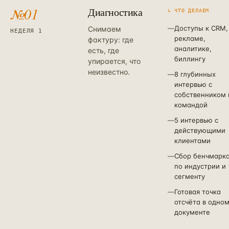
№
01
Диагностика
↳ ЧТО ДЕЛАЕМ
—
Доступы к CRM,
Снимаем
НЕДЕЛЯ 1
рекламе,
фактуру: где
аналитике,
есть, где
биллингу
упирается, что
неизвестно.
—
8 глубинных
интервью с
собственником 
командой
—
5 интервью с
действующими
клиентами
—
Сбор бенчмарк
по индустрии и
сегменту
—
Готовая точка
отсчёта в одно
документе