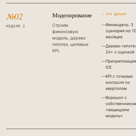
№
02
Моделирование
↳ ЧТО ДЕЛАЕМ
—
Финмодель: 3
Строим
НЕДЕЛЯ 2
сценария на 12
финансовую
месяцев
модель, дерево
гипотез, целевые
—
Дерево гипотез
KPI.
24+ с оценкой
—
Приоритизация
ICE
—
KPI с точками
контроля по
кварталам
—
Воркшоп с
собственником
«защищаем
модель»