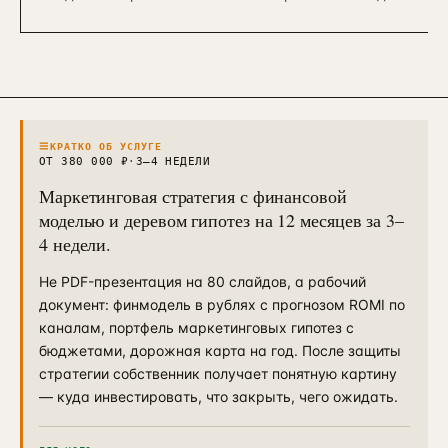
Контекстная реклама
→
19
Я.Директ под ключ · от 3 мес
Таргет ВКонтакте
→
22
VK Ads · KPI по лидам и выручке
≡
КРАТКО ОБ УСЛУГЕ
ОТ 380 000 ₽
·
3–4 НЕДЕЛИ
Маркетинговая стратегия с финансовой
моделью и деревом гипотез на 12 месяцев за 3–
4 недели.
Не PDF-презентация на 80 слайдов, а рабочий
документ: финмодель в рублях с прогнозом ROMI по
каналам, портфель маркетинговых гипотез с
бюджетами, дорожная карта на год. После защиты
стратегии собственник получает понятную картину
— куда инвестировать, что закрыть, чего ожидать.