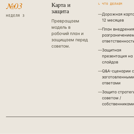
№
03
Карта и
↳ ЧТО ДЕЛАЕМ
защита
—
Дорожная карта
НЕДЕЛЯ 3
12 месяцев
Превращаем
модель в
—
План внедрения
рабочий план и
разграничение
защищаем перед
ответственност
советом.
—
Защитная
презентация на
слайдов
—
Q&A-сценарии с
заготовленным
ответами
—
Защита стратег
советом /
собственникам