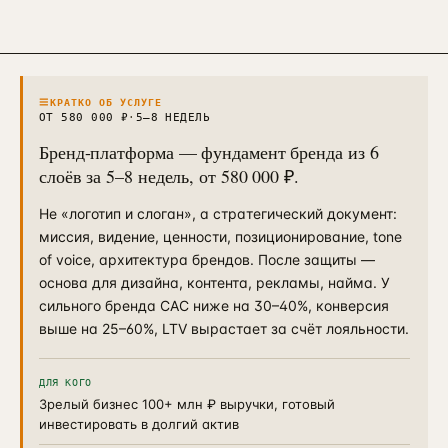
Контекстная реклама
→
19
Я.Директ под ключ · от 3 мес
Таргет ВКонтакте
→
22
VK Ads · KPI по лидам и выручке
≡
КРАТКО ОБ УСЛУГЕ
ОТ 580 000 ₽
·
5–8 НЕДЕЛЬ
Бренд-платформа — фундамент бренда из 6
слоёв за 5–8 недель, от 580 000 ₽.
Не «логотип и слоган», а стратегический документ:
миссия, видение, ценности, позиционирование, tone
of voice, архитектура брендов. После защиты —
основа для дизайна, контента, рекламы, найма. У
сильного бренда CAC ниже на 30–40%, конверсия
выше на 25–60%, LTV вырастает за счёт лояльности.
ДЛЯ КОГО
Зрелый бизнес 100+ млн ₽ выручки, готовый
инвестировать в долгий актив