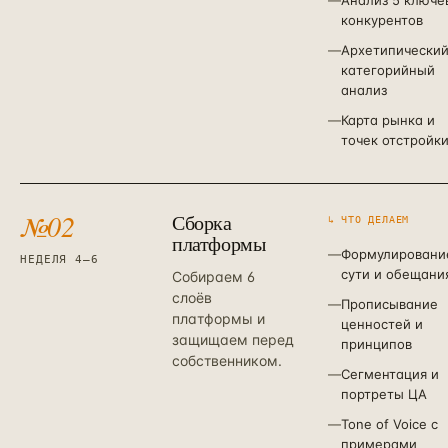
—
Анализ 5 ключе
конкурентов
—
Архетипический
категорийный
анализ
—
Карта рынка и
точек отстройк
№
02
Сборка
↳ ЧТО ДЕЛАЕМ
платформы
—
Формулировани
НЕДЕЛЯ 4–6
сути и обещани
Собираем 6
слоёв
—
Прописывание
платформы и
ценностей и
защищаем перед
принципов
собственником.
—
Сегментация и
портреты ЦА
—
Tone of Voice с
примерами