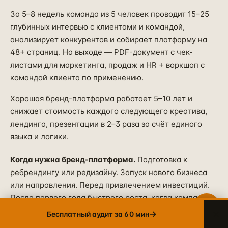
За 5–8 недель команда из 5 человек проводит 15–25
глубинных интервью с клиентами и командой,
Telegram
→
анализирует конкурентов и собирает платформу на
+7 905 456-75-58 · ОТВЕТИМ В ТЕЧЕНИЕ ЧАСА
48+ страниц. На выходе — PDF-документ с чек-
WhatsApp
листами для маркетинга, продаж и HR + воркшоп с
→
+7 905 456-75-58 · С 9 ДО 21 МСК
командой клиента по применению.
MAX
→
Хорошая бренд-платформа работает 5–10 лет и
+7 905 456-75-58 · РОССИЙСКИЙ МЕССЕНДЖЕР
снижает стоимость каждого следующего креатива,
8 800 600·80·96
лендинга, презентации в 2–3 раза за счёт единого
→
ЗВОНОК · ПН–ПТ 10:00–19:00
языка и логики.
info@упакуем.рф
→
Когда нужна бренд-платформа.
Подготовка к
EMAIL · ОТВЕТ В ТЕЧЕНИЕ ДНЯ
ребрендингу или редизайну. Запуск нового бизнеса
или направления. Перед привлечением инвестиций.
После первого года быстрого роста, когда компания
«потеряла себя».
×
→
Бесплатный аудит за 60 мин