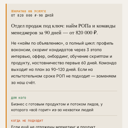
Контекстная реклама
→
19
Я.Директ под ключ · от 3 мес
≡
КРАТКО ОБ УСЛУГЕ
ОТ 820 000 ₽
·
90 ДНЕЙ
Таргет ВКонтакте
→
22
Отдел продаж под ключ: найм РОПа и команды
VK Ads · KPI по лидам и выручке
менеджеров за 90 дней — от 820 000 ₽.
Не «найм по объявлению», а полный цикл: профиль
вакансии, скоринг кандидатов через 3 этапа
интервью, оффер, онбординг, обучение скриптам и
продукту, наставничество первые 60 дней. Команда
выходит на план за 90–120 дней. Если на
испытательном сроке РОП не подходит — заменяем
за наш счёт.
ДЛЯ КОГО
Бизнес с готовым продуктом и потоком лидов, у
которого «всё горит» из-за нехватки людей
КОГДА НЕ ПОДХОДИТ
Если ещё не отлажены маркетинг и продукт