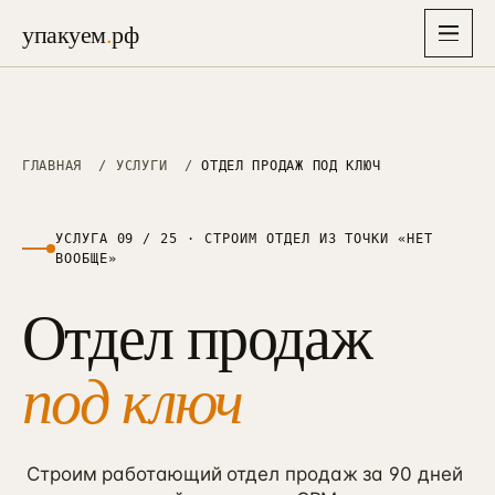
упакуем
.
рф
упакуем
.
рф
Главная
ГЛАВНАЯ
/
УСЛУГИ
/
ОТДЕЛ ПРОДАЖ ПОД КЛЮЧ
→
Услуги
▾
26
УСЛУГА 09 / 25 · СТРОИМ ОТДЕЛ ИЗ ТОЧКИ «НЕТ
ВООБЩЕ»
Отрасли
▾
СТРАТЕГИЯ, БРЕНД И АЙДЕНТИКА
8
Отдел продаж
Упаковка бизнеса
→
01
Решения
6–8 нед · полная упаковка
Недвижимость
→
→
под ключ
01
38 проектов · застройщики, ИЖС, апартаменты
Экспресс-старт
→
87K
Кейсы
→
10–14 дней · лёгкий вход, 87 000 ₽
Медицина
→
02
26 проектов · клиники, стоматология, эстетика
Маркетинговая стратегия
Строим работающий отдел продаж за 90 дней
→
Цены
02
→
3–4 нед · финмодель + защита
Производство B2B