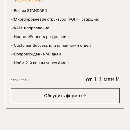
↳ ВХОДИТ В ПАКЕТ
✓
Всё из STANDARD
✓
Многоуровневая структура (РОП + старшие)
✓
KAM-направление
✓
Hunters/Farmers разделение
✓
Customer Success или клиентский отдел
✓
Сопровождение 90 дней
✓
Найм 2-й волны через 6 мес
от 1,4 млн ₽
СТОИМОСТЬ
Обсудить формат
→