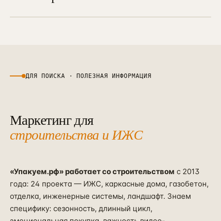
Да, 70% наших проектов в
документов, упаковка кейсов,
строительстве — региональные.
регулярный мониторинг и подача. Это
Региональный маркетинг в этой нише
не разовая работа, а отдельный
часто более «отзывчив»: меньше
процесс с собственным менеджером.
конкурентов, ниже цены аукционов,
выше эффект от локального SEO и
ДЛЯ ПОИСКА · ПОЛЕЗНАЯ ИНФОРМАЦИЯ
геомаркетинга. Многие региональные
ИЖС-компании в радиусе 200–400 км
от Москвы — отдельный наш сегмент.
Маркетинг для
строительства и ИЖС
«Упакуем.рф» работает со строительством
с 2013
года: 24 проекта — ИЖС, каркасные дома, газобетон,
отделка, инженерные системы, ландшафт. Знаем
специфику: сезонность, длинный цикл,
эмоциональная покупка, важность видео-