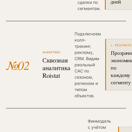
дней
сделки по
сегментам.
Подключаем
колл-
трекинг,
↳ РЕЗУЛЬТА
Прозрачн
рекламу,
АНАЛИТИКА
Сквозная
CRM. Видим
№
02
экономи
реальный
аналитика
по
CAC по
Roistat
каждому
сезонам,
сегменту
регионам и
типам
объектов.
Финмодель
с учётом