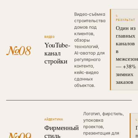
Видео-съёмка
↳
строительства
РЕЗУЛЬТАТ
Один из
домов под
клиентов,
главных
ВИДЕО
обзоры
каналов
YouTube-
№
08
технологий,
в
канал
AI-аватар для
межсезо
стройки
регулярного
— +38%
контента,
кейс-видео
зимних
сданных
заказов
объектов.
Логотип, фирстиль,
упаковка
АЙДЕНТИКА
↳
Фирменный
проектов,
№
09
презентация для
стиль