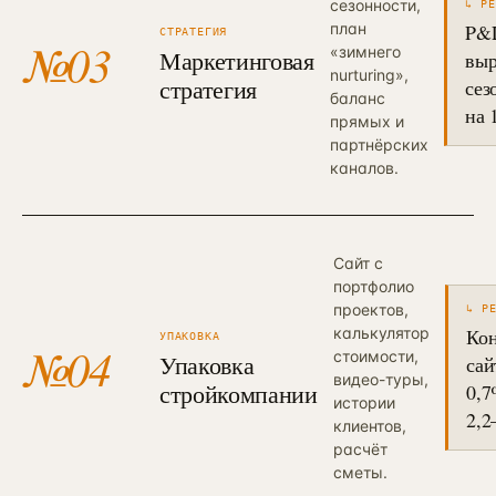
сезонности,
↳ РЕ
план
P&
СТРАТЕГИЯ
№
03
«зимнего
Маркетинговая
вы
nurturing»,
стратегия
сез
баланс
на 
прямых и
партнёрских
каналов.
Сайт с
портфолио
проектов,
↳ Р
калькулятор
Кон
УПАКОВКА
№
04
стоимости,
Упаковка
сай
видео-туры,
стройкомпании
0,7
истории
2,2
клиентов,
расчёт
сметы.