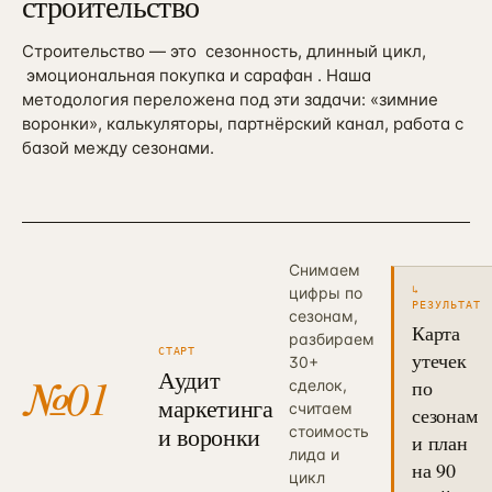
строительство
Строительство — это
сезонность, длинный цикл,
эмоциональная покупка и сарафан
. Наша
методология переложена под эти задачи: «зимние
воронки», калькуляторы, партнёрский канал, работа с
базой между сезонами.
Снимаем
↳
цифры по
РЕЗУЛЬТАТ
сезонам,
Карта
разбираем
СТАРТ
утечек
30+
Аудит
№
01
по
сделок,
маркетинга
считаем
сезонам
и воронки
стоимость
и план
лида и
на 90
цикл