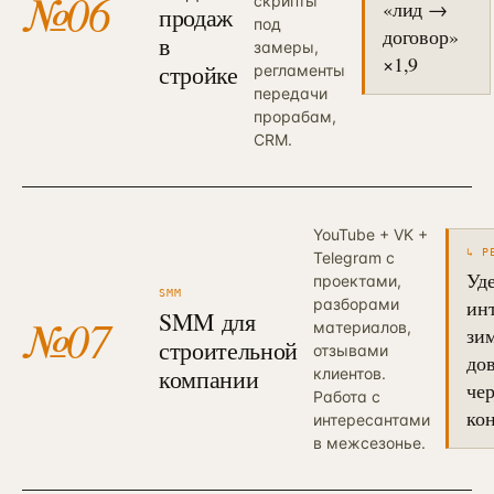
№
06
скрипты
«лид →
продаж
под
договор»
в
замеры,
×1,9
стройке
регламенты
передачи
прорабам,
CRM.
YouTube + VK +
↳ Р
Telegram с
Уд
проектами,
SMM
разборами
ин
SMM для
№
07
материалов,
зи
строительной
отзывами
до
компании
клиентов.
чер
Работа с
ко
интересантами
в межсезонье.