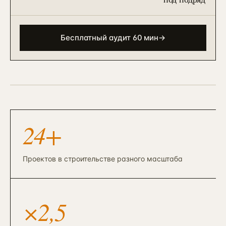
90 дней · РОП + команда
ЗВОНОК
EMAIL
TELEGRAM
WHATSAPP
АНАЛИТИКА И CRM
Бесплатный аудит 60 мин
→
Автоматизация и BPM
→
10
Bitrix BPM + n8n + ELMA + custom
→
Внедрение Битрикс24
→
11
CRM + воронки + 12-24 интеграции
Внедрение amoCRM
→
12
3–6 нед · CRM для отделов продаж
24+
Сквозная аналитика Roistat
→
13
3–5 нед · реальный ROMI по каналам
Проектов в строительстве разного масштаба
Коллтрекинг и звонки
→
14
CallTouch / Roistat · от 2 нед
Настройка Я.Метрики
→
15
×2,5
Цели / события / Webvisor / e-com