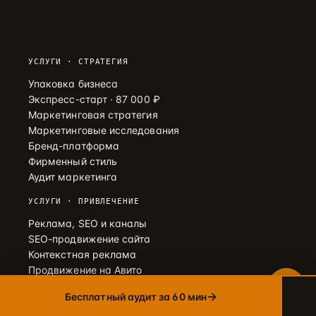
Telegram
→
+7 905 456-75-58 · ОТВЕТИМ В ТЕЧЕНИЕ ЧАСА
УСЛУГИ · СТРАТЕГИЯ
WhatsApp
Упаковка бизнеса
→
Экспресс-старт · 87 000 ₽
+7 905 456-75-58 · С 9 ДО 21 МСК
Маркетинговая стратегия
MAX
Маркетинговые исследования
→
+7 905 456-75-58 · РОССИЙСКИЙ МЕССЕНДЖЕР
Бренд-платформа
Фирменный стиль
8 800 600·80·96
Аудит маркетинга
→
ЗВОНОК · ПН–ПТ 10:00–19:00
УСЛУГИ · ПРИВЛЕЧЕНИЕ
info@упакуем.рф
→
Реклама, SEO и каналы
EMAIL · ОТВЕТ В ТЕЧЕНИЕ ДНЯ
SEO-продвижение сайта
Контекстная реклама
Продвижение на Авито
Реклама на Авито
×
→
Бесплатный аудит за 60 мин
Таргет ВКонтакте