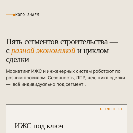
Контекстная реклама
→
19
Я.Директ под ключ · от 3 мес
КОГО ЗНАЕМ
Таргет ВКонтакте
→
22
VK Ads · KPI по лидам и выручке
Пять сегментов строительства —
с
разной экономикой
и циклом
сделки
Маркетинг ИЖС и инженерных систем работают по
разным правилам. Сезонность, ЛПР, чек, цикл сделки
—
всё индивидуально под сегмент
.
СЕГМЕНТ
01
ИЖС под ключ