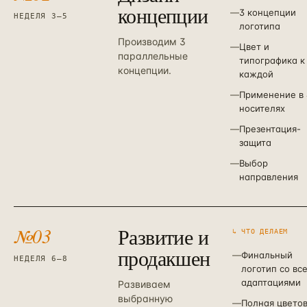
концепции
—
3 концепции
НЕДЕЛЯ 3–5
логотипа
Производим 3
—
Цвет и
параллельные
типографика к
концепции.
каждой
—
Применение в 
носителях
—
Презентация-
защита
—
Выбор
направления
№
03
Развитие и
↳ ЧТО ДЕЛАЕМ
продакшен
—
Финальный
НЕДЕЛЯ 6–8
логотип со вс
адаптациями
Развиваем
выбранную
—
Полная цвето