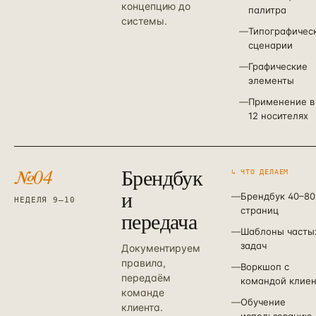
концепцию до
палитра
системы.
—
Типографичес
сценарии
—
Графические
элементы
—
Применение в
12 носителях
№
04
Брендбук
↳ ЧТО ДЕЛАЕМ
и
—
Брендбук 40–80
НЕДЕЛЯ 9–10
страниц
передача
—
Шаблоны часты
задач
Документируем
правила,
—
Воркшоп с
передаём
командой клиен
команде
—
Обучение
клиента.