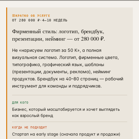
Контекстная реклама
→
19
Я.Директ под ключ · от 3 мес
≡
КРАТКО ОБ УСЛУГЕ
Таргет ВКонтакте
ОТ 280 000 ₽
·
4–10 НЕДЕЛЬ
→
22
VK Ads · KPI по лидам и выручке
Фирменный стиль: логотип, брендбук,
презентации, нейминг — от 280 000 ₽.
Не «нарисуем логотип за 50 К», а полная
визуальная система. Логотип, фирменные цвета,
типографика, графический язык, шаблоны
(презентации, документы, реклама), нейминг
продуктов. Брендбук на 40–80 страниц — рабочий
инструмент для команды и подрядчиков.
ДЛЯ КОГО
Бизнес, который масштабируется и хочет выглядеть
как взрослый бренд
КОГДА НЕ ПОДХОДИТ
Стартап на early stage (сначала продукт и продажи)