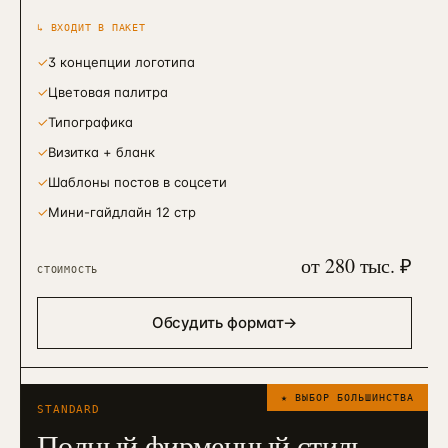
↳ ВХОДИТ В ПАКЕТ
✓
3 концепции логотипа
✓
Цветовая палитра
✓
Типографика
✓
Визитка + бланк
✓
Шаблоны постов в соцсети
✓
Мини-гайдлайн 12 стр
от 280 тыс. ₽
СТОИМОСТЬ
Обсудить формат
→
★ ВЫБОР БОЛЬШИНСТВА
STANDARD
Полный фирменный стиль