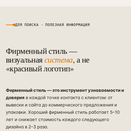
регистрации (без нашей наценки) — от
дополнительные носители, помощь с
30 тыс. ₽.
подрядчиками (типография, мерч).
Если возникает новая большая задача
ДЛЯ ПОИСКА · ПОЛЕЗНАЯ ИНФОРМАЦИЯ
(новый продукт, ребрендинг) — это
отдельный проект.
Фирменный стиль —
визуальная
система
, а не
«красивый логотип»
Фирменный стиль — это инструмент узнаваемости и
доверия
в каждой точке контакта с клиентом: от
вывески и сайта до коммерческого предложения и
упаковки. Хороший фирменный стиль работает 5–10
лет и снижает стоимость каждого следующего
дизайна в 2–3 раза.