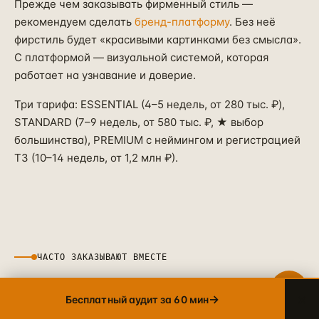
Прежде чем заказывать фирменный стиль —
рекомендуем сделать
бренд-платформу
. Без неё
фирстиль будет «красивыми картинками без смысла».
Telegram
→
С платформой — визуальной системой, которая
+7 905 456-75-58 · ОТВЕТИМ В ТЕЧЕНИЕ ЧАСА
работает на узнавание и доверие.
WhatsApp
→
+7 905 456-75-58 · С 9 ДО 21 МСК
Три тарифа: ESSENTIAL (4–5 недель, от 280 тыс. ₽),
STANDARD (7–9 недель, от 580 тыс. ₽, ★ выбор
MAX
→
большинства), PREMIUM с неймингом и регистрацией
+7 905 456-75-58 · РОССИЙСКИЙ МЕССЕНДЖЕР
ТЗ (10–14 недель, от 1,2 млн ₽).
8 800 600·80·96
→
ЗВОНОК · ПН–ПТ 10:00–19:00
info@упакуем.рф
→
EMAIL · ОТВЕТ В ТЕЧЕНИЕ ДНЯ
ЧАСТО ЗАКАЗЫВАЮТ ВМЕСТЕ
×
→
Бесплатный аудит за 60 мин