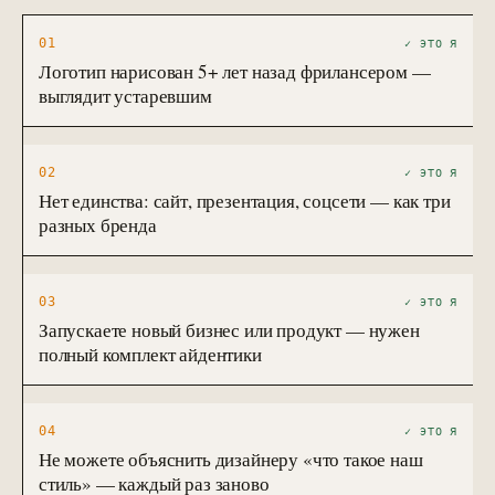
01
✓ ЭТО Я
Логотип нарисован 5+ лет назад фрилансером —
выглядит устаревшим
02
✓ ЭТО Я
Нет единства: сайт, презентация, соцсети — как три
разных бренда
03
✓ ЭТО Я
Запускаете новый бизнес или продукт — нужен
полный комплект айдентики
04
✓ ЭТО Я
Не можете объяснить дизайнеру «что такое наш
стиль» — каждый раз заново