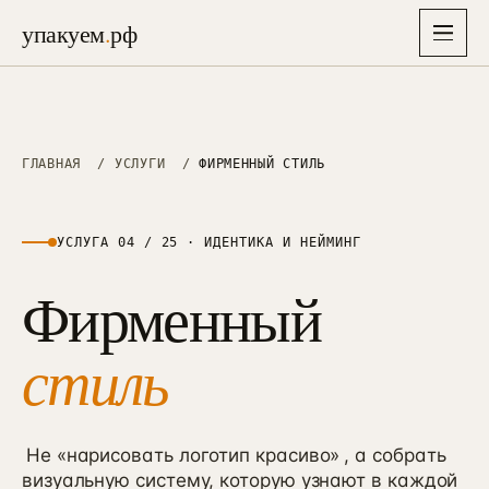
упакуем
.
рф
упакуем
.
рф
Главная
ГЛАВНАЯ
/
УСЛУГИ
/
ФИРМЕННЫЙ СТИЛЬ
→
Услуги
▾
26
УСЛУГА 04 / 25 · ИДЕНТИКА И НЕЙМИНГ
Отрасли
Фирменный
▾
СТРАТЕГИЯ, БРЕНД И АЙДЕНТИКА
8
Упаковка бизнеса
→
01
Решения
6–8 нед · полная упаковка
стиль
Недвижимость
→
→
01
38 проектов · застройщики, ИЖС, апартаменты
Экспресс-старт
→
87K
Кейсы
→
10–14 дней · лёгкий вход, 87 000 ₽
Медицина
→
02
26 проектов · клиники, стоматология, эстетика
Не «нарисовать логотип красиво»
, а собрать
Маркетинговая стратегия
→
Цены
02
→
визуальную систему, которую узнают в каждой
3–4 нед · финмодель + защита
Производство B2B