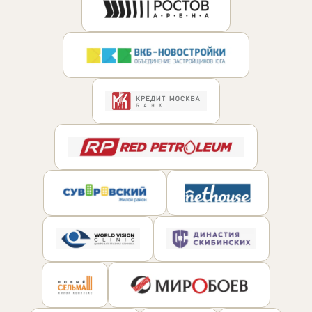
Контекстная реклама
→
19
Я.Директ под ключ · от 3 мес
Таргет ВКонтакте
→
22
VK Ads · KPI по лидам и выручке