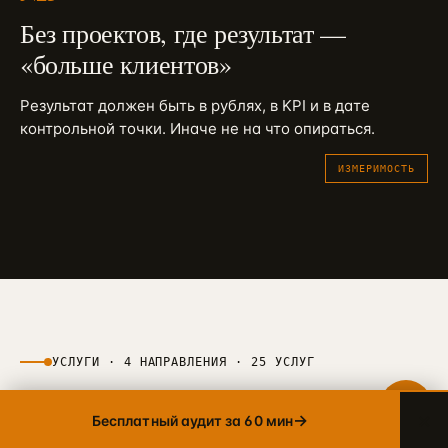
Без проектов, где результат —
«больше клиентов»
Telegram
→
+7 905 456-75-58 · ОТВЕТИМ В ТЕЧЕНИЕ ЧАСА
Результат должен быть в рублях, в KPI и в дате
WhatsApp
контрольной точки. Иначе не на что опираться.
→
+7 905 456-75-58 · С 9 ДО 21 МСК
ИЗМЕРИМОСТЬ
MAX
→
+7 905 456-75-58 · РОССИЙСКИЙ МЕССЕНДЖЕР
8 800 600·80·96
→
ЗВОНОК · ПН–ПТ 10:00–19:00
info@упакуем.рф
→
EMAIL · ОТВЕТ В ТЕЧЕНИЕ ДНЯ
УСЛУГИ · 4 НАПРАВЛЕНИЯ · 25 УСЛУГ
×
→
Бесплатный аудит за 60 мин