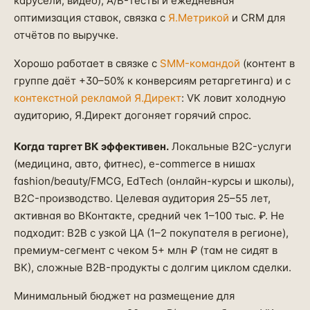
карусели, видео), A/B-тесты и ежедневная
оптимизация ставок, связка с
Я.Метрикой
и CRM для
отчётов по выручке.
Хорошо работает в связке с
SMM-командой
(контент в
группе даёт +30–50% к конверсиям ретаргетинга) и с
контекстной рекламой Я.Директ
: VK ловит холодную
аудиторию, Я.Директ догоняет горячий спрос.
Когда таргет ВК эффективен.
Локальные B2C-услуги
(медицина, авто, фитнес), e-commerce в нишах
fashion/beauty/FMCG, EdTech (онлайн-курсы и школы),
B2C-производство. Целевая аудитория 25–55 лет,
активная во ВКонтакте, средний чек 1–100 тыс. ₽. Не
подходит: B2B с узкой ЦА (1–2 покупателя в регионе),
премиум-сегмент с чеком 5+ млн ₽ (там не сидят в
ВК), сложные B2B-продукты с долгим циклом сделки.
Минимальный бюджет на размещение для