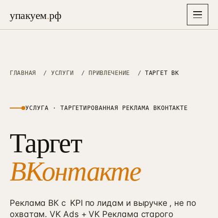
упакуем
.
рф
упакуем
.
рф
Главная
ГЛАВНАЯ
/
УСЛУГИ
/
ПРИВЛЕЧЕНИЕ
/
ТАРГЕТ ВК
→
Услуги
▾
26
УСЛУГА · ТАРГЕТИРОВАННАЯ РЕКЛАМА ВКОНТАКТЕ
Отрасли
Таргет
▾
СТРАТЕГИЯ, БРЕНД И АЙДЕНТИКА
8
Упаковка бизнеса
→
01
Решения
6–8 нед · полная упаковка
ВКонтакте
Недвижимость
→
→
01
38 проектов · застройщики, ИЖС, апартаменты
Экспресс-старт
→
87K
Кейсы
→
10–14 дней · лёгкий вход, 87 000 ₽
Медицина
→
02
26 проектов · клиники, стоматология, эстетика
Реклама ВК с
KPI по лидам и выручке
, не по
Маркетинговая стратегия
→
Цены
02
→
охватам. VK Ads + VK Реклама старого
3–4 нед · финмодель + защита
Производство B2B