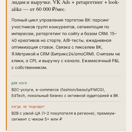
лидам и выручке. VK Ads + ретаргетинг + look-
ПРИВЛЕЧЕНИЕ И КОНТЕНТ
alike — от 60 000 ₽/мес.
Реклама, SEO и каналы
→
16
от 4 мес · управляемые каналы
Полный цикл управления таргетом ВК: парсинг
участников групп конкурентов, сегментация по
SMM-продвижение бизнеса
→
23
интересам, ретаргетинг по сайту и базам CRM. 15–
ВК + Telegram + YouTube + Reels
40 креативов на старте, A/B-тесты, ежедневная
Видеопродакшн
оптимизация ставок. Связка с пикселем ВК,
→
24
Ролики + AI-аватары + YouTube
Я.Метрикой и CRM (Битрикс24/amoCRM). Считаем не
клики, а CPL и выручку с канала. Ежемесячный P&L
Разработка сайтов
→
25
с собственником.
Лендинг / корп. / интернет-магазин
SEO-продвижение сайта
→
ДЛЯ КОГО
17
от 6 мес · KPI в трафике
B2C-услуги, e-commerce (fashion/beauty/FMCG),
EdTech, локальный бизнес с активной аудиторией в ВК
Продвижение на Авито
→
20
от 3 мес · ведение объявлений
КОГДА НЕ ПОДХОДИТ
B2B с узкой ЦА (1–2 покупателя в регионе), премиум-
Реклама на Авито
→
сегмент с чеком 5+ млн ₽
21
avito.ru/ads · медийка + таргет