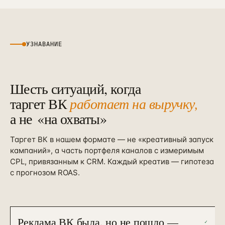
Контекстная реклама
→
19
Я.Директ под ключ · от 3 мес
Таргет ВКонтакте
→
22
VK Ads · KPI по лидам и выручке
УЗНАВАНИЕ
Шесть ситуаций, когда
таргет ВК
работает на выручку,
а не
«на охваты»
Таргет ВК в нашем формате — не «креативный запуск
кампаний», а часть портфеля каналов с измеримым
CPL, привязанным к CRM. Каждый креатив — гипотеза
с прогнозом ROAS.
Реклама ВК была, но не пошло —
✓