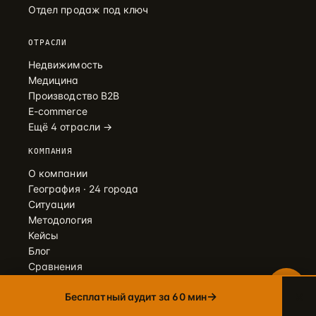
Отдел продаж под ключ
Telegram
ОТРАСЛИ
→
+7 905 456-75-58 · ОТВЕТИМ В ТЕЧЕНИЕ ЧАСА
Недвижимость
Медицина
WhatsApp
→
Производство B2B
+7 905 456-75-58 · С 9 ДО 21 МСК
E-commerce
Ещё 4 отрасли →
MAX
→
+7 905 456-75-58 · РОССИЙСКИЙ МЕССЕНДЖЕР
КОМПАНИЯ
8 800 600·80·96
О компании
→
ЗВОНОК · ПН–ПТ 10:00–19:00
География · 24 города
Ситуации
info@упакуем.рф
Методология
→
EMAIL · ОТВЕТ В ТЕЧЕНИЕ ДНЯ
Кейсы
Блог
Сравнения
Партнёры
×
→
Бесплатный аудит за 60 мин
Карьера
Часто задаваемые