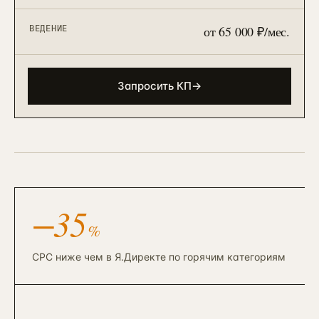
90 дней · РОП + команда
ЗВОНОК
EMAIL
TELEGRAM
WHATSAPP
от 65 000 ₽/мес.
ВЕДЕНИЕ
АНАЛИТИКА И CRM
Автоматизация и BPM
→
10
Bitrix BPM + n8n + ELMA + custom
→
Запросить КП
→
Внедрение Битрикс24
→
11
CRM + воронки + 12-24 интеграции
Внедрение amoCRM
→
12
3–6 нед · CRM для отделов продаж
Сквозная аналитика Roistat
→
13
3–5 нед · реальный ROMI по каналам
−35
%
Коллтрекинг и звонки
→
14
CallTouch / Roistat · от 2 нед
CPC ниже чем в Я.Директе по горячим категориям
Настройка Я.Метрики
→
15
Цели / события / Webvisor / e-com