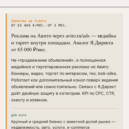
Контекстная реклама
→
19
Я.Директ под ключ · от 3 мес
Таргет ВКонтакте
≡
→
КРАТКО ОБ УСЛУГЕ
22
VK Ads · KPI по лидам и выручке
ОТ 65 000 ₽/МЕС.
·
ОТ 3 МЕС.
Реклама на Авито через avito.ru/ads — медийка
и таргет внутри площадки. Аналог Я.Директа
от 65 000 ₽/мес.
Не «продвижение объявлений», а полноценная
медийная и таргетированная реклама на Авито:
баннеры, видео, таргет по интересам, гео, look-alike.
Работает как дополнительный канал поверх ведения
объявлений или самостоятельно. Связка с Я.Директ
даёт двойную защиту в категории. KPI по CPC, CTR,
охвату и заявкам.
ДЛЯ КОГО
Крупный и средний бизнес с заметной долей рынка —
недвижимость, авто, услуги, e-commerce