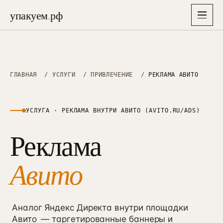
упакуем
.
рф
упакуем
.
рф
Главная
ГЛАВНАЯ
/
УСЛУГИ
/
ПРИВЛЕЧЕНИЕ
/
РЕКЛАМА АВИТО
→
Услуги
▾
26
УСЛУГА · РЕКЛАМА ВНУТРИ АВИТО (AVITO.RU/ADS)
Отрасли
Реклама
▾
СТРАТЕГИЯ, БРЕНД И АЙДЕНТИКА
8
Упаковка бизнеса
→
01
Решения
6–8 нед · полная упаковка
Авито
Недвижимость
→
→
01
38 проектов · застройщики, ИЖС, апартаменты
Экспресс-старт
→
87K
Кейсы
→
10–14 дней · лёгкий вход, 87 000 ₽
Медицина
→
02
26 проектов · клиники, стоматология, эстетика
Аналог Яндекс Директа внутри площадки
Маркетинговая стратегия
→
Цены
02
→
Авито
3–4 нед · финмодель + защита
— таргетированные баннеры и
Производство B2B