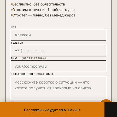
Бесплатно, без обязательств
Ответим в течение 1 рабочего дня
Telegram
Стратег — лично, без менеджеров
→
+7 905 456-75-58 · ОТВЕТИМ В ТЕЧЕНИЕ ЧАСА
ИМЯ
WhatsApp
→
+7 905 456-75-58 · С 9 ДО 21 МСК
ТЕЛЕФОН
MAX
→
+7 905 456-75-58 · РОССИЙСКИЙ МЕССЕНДЖЕР
EMAIL
(НЕОБЯЗАТЕЛЬНО)
8 800 600·80·96
→
ЗВОНОК · ПН–ПТ 10:00–19:00
СООБЩЕНИЕ (НЕОБЯЗАТЕЛЬНО)
info@упакуем.рф
→
EMAIL · ОТВЕТ В ТЕЧЕНИЕ ДНЯ
Согласен с
обработкой персональных данных
(152-
ФЗ)
×
→
Бесплатный аудит за 60 мин