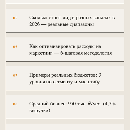
ПРИВЛЕЧЕНИЕ И КОНТЕНТ
Реклама, SEO и каналы
→
16
от 4 мес · управляемые каналы
Сколько стоит лид в разных каналах в
05
2026 — реальные диапазоны
SMM-продвижение бизнеса
→
23
ВК + Telegram + YouTube + Reels
Видеопродакшн
Как оптимизировать расходы на
06
→
24
Ролики + AI-аватары + YouTube
маркетинг — 6-шаговая методология
Разработка сайтов
→
25
Лендинг / корп. / интернет-магазин
Примеры реальных бюджетов: 3
07
SEO-продвижение сайта
уровня по сегменту и масштабу
→
17
от 6 мес · KPI в трафике
Продвижение на Авито
→
20
Средний бизнес: 950 тыс. ₽/мес. (4,7%
от 3 мес · ведение объявлений
08
выручки)
Реклама на Авито
→
21
avito.ru/ads · медийка + таргет