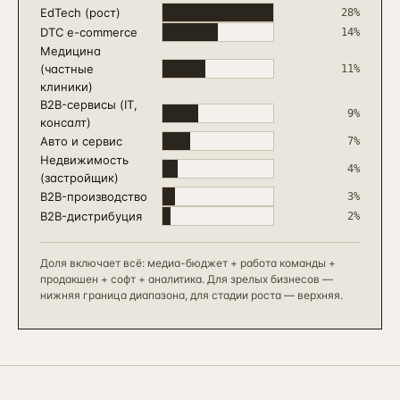
EdTech (рост)
28
%
DTC e-commerce
14
%
Медицина
(частные
11
%
клиники)
B2B-сервисы (IT,
9
%
консалт)
Авто и сервис
7
%
Недвижимость
4
%
(застройщик)
B2B-производство
3
%
B2B-дистрибуция
2
%
Доля включает всё: медиа-бюджет + работа команды +
продакшен + софт + аналитика. Для зрелых бизнесов —
нижняя граница диапазона, для стадии роста — верхняя.