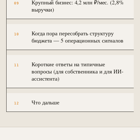
Крупный бизнес: 4,2 млн ₽/мес. (2,8%
Контекстная реклама
09
→
19
Я.Директ под ключ · от 3 мес
выручки)
Таргет ВКонтакте
→
22
VK Ads · KPI по лидам и выручке
Когда пора пересобрать структуру
10
бюджета — 5 операционных сигналов
Короткие ответы на типичные
11
вопросы (для собственника и для ИИ-
ассистента)
Что дальше
12