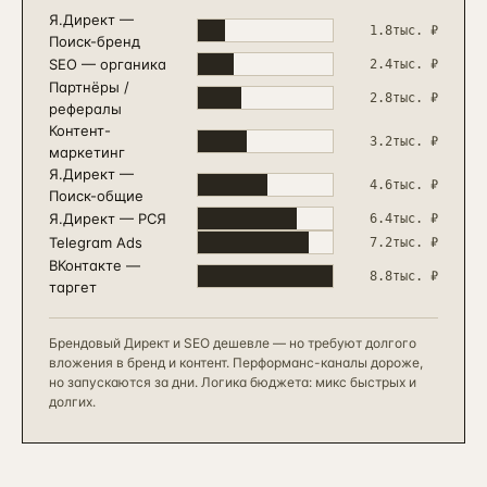
Я.Директ —
1.8
тыс. ₽
Поиск-бренд
SEO — органика
2.4
тыс. ₽
Партнёры /
2.8
тыс. ₽
рефералы
Контент-
3.2
тыс. ₽
маркетинг
Я.Директ —
4.6
тыс. ₽
Поиск-общие
Я.Директ — РСЯ
6.4
тыс. ₽
Telegram Ads
7.2
тыс. ₽
ВКонтакте —
8.8
тыс. ₽
таргет
Брендовый Директ и SEO дешевле — но требуют долгого
вложения в бренд и контент. Перформанс-каналы дороже,
но запускаются за дни. Логика бюджета: микс быстрых и
долгих.