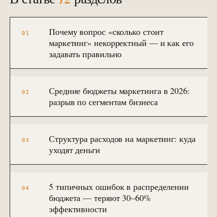
90 дней · РОП + команда
ЗВОНОК
EMAIL
TELEGRAM
WHATSAPP
АНАЛИТИКА И CRM
Почему вопрос «сколько стоит
01
Автоматизация и BPM
маркетинг» некорректный — и как его
→
10
Bitrix BPM + n8n + ELMA + custom
задавать правильно
→
Внедрение Битрикс24
→
11
CRM + воронки + 12-24 интеграции
Средние бюджеты маркетинга в 2026:
02
Внедрение amoCRM
разрыв по сегментам бизнеса
→
12
3–6 нед · CRM для отделов продаж
Сквозная аналитика Roistat
→
13
3–5 нед · реальный ROMI по каналам
Структура расходов на маркетинг: куда
03
уходят деньги
Коллтрекинг и звонки
→
14
CallTouch / Roistat · от 2 нед
Настройка Я.Метрики
5 типичных ошибок в распределении
04
→
15
Цели / события / Webvisor / e-com
бюджета — теряют 30–60%
эффективности