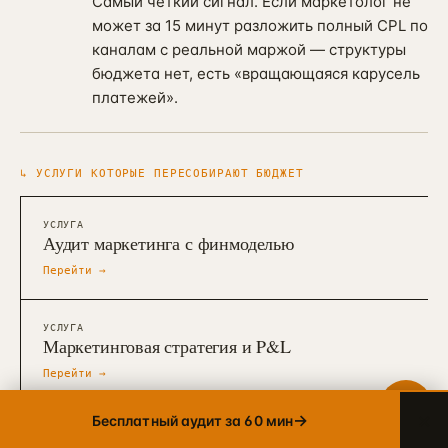
Самый чёткий сигнал. Если маркетолог не
может за 15 минут разложить полный CPL по
каналам с реальной маржой — структуры
Telegram
→
бюджета нет, есть «вращающаяся карусель
+7 905 456-75-58 · ОТВЕТИМ В ТЕЧЕНИЕ ЧАСА
платежей».
WhatsApp
→
+7 905 456-75-58 · С 9 ДО 21 МСК
↳
УСЛУГИ КОТОРЫЕ ПЕРЕСОБИРАЮТ БЮДЖЕТ
MAX
→
+7 905 456-75-58 · РОССИЙСКИЙ МЕССЕНДЖЕР
УСЛУГА
Аудит маркетинга с финмоделью
8 800 600·80·96
→
ЗВОНОК · ПН–ПТ 10:00–19:00
Перейти →
info@упакуем.рф
→
EMAIL · ОТВЕТ В ТЕЧЕНИЕ ДНЯ
УСЛУГА
Маркетинговая стратегия и P&L
Перейти →
×
→
Бесплатный аудит за 60 мин
УСЛУГА