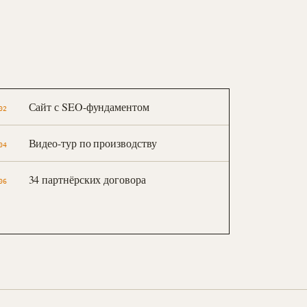
Сайт с SEO-фундаментом
02
Видео-тур по производству
04
34 партнёрских договора
06