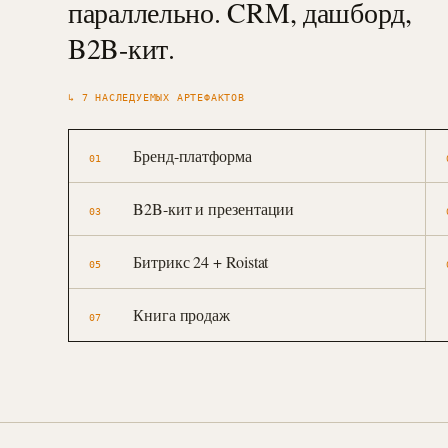
параллельно. CRM, дашборд,
B2B-кит.
↳
7
НАСЛЕДУЕМЫХ АРТЕФАКТОВ
Бренд-платформа
01
B2B-кит и презентации
03
Битрикс 24 + Roistat
05
Книга продаж
07