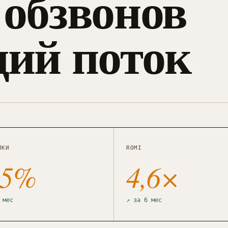
 обзвонов
щий поток
ЛКИ
ROMI
55%
4,6×
 мес
↗ за 6 мес