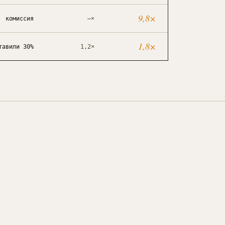
9,8
×
комиссия
—
×
1,8
×
тавили 30%
1,2
×