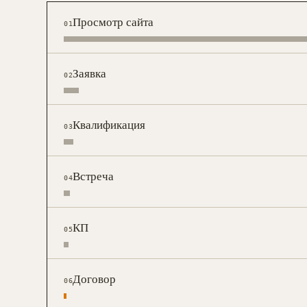
Просмотр сайта
01
Заявка
02
Квалификация
03
Встреча
04
КП
05
Договор
06