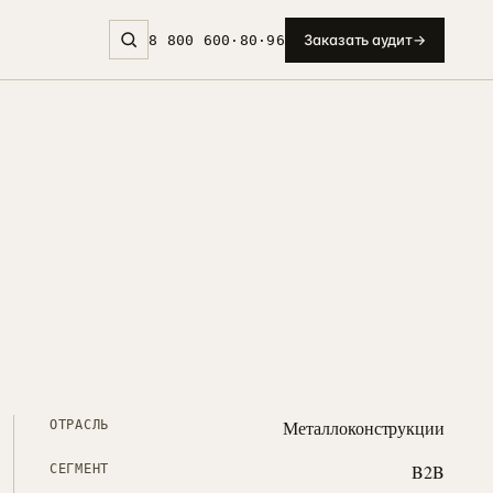
Заказать аудит
→
8 800 600·80·96
Металлоконструкции
ОТРАСЛЬ
B2B
СЕГМЕНТ