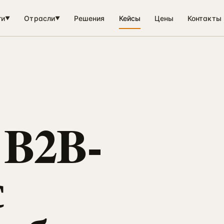
ги
Отрасли
Решения
Кейсы
Цены
Контакты
▼
▼
 B2B-
с