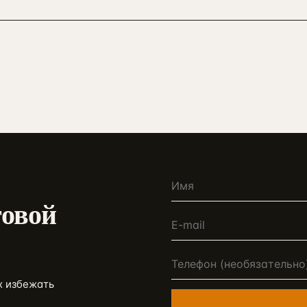
говой
х избежать