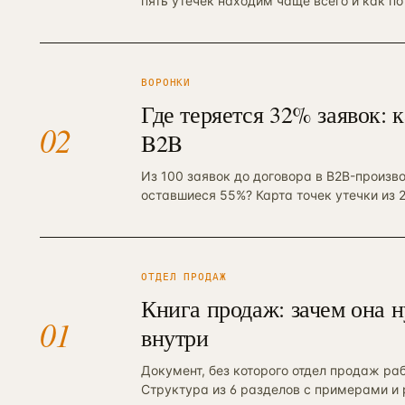
пять утечек находим чаще всего и как по
→
09
90 дней · РОП + команда
ЗВОНОК
EMAIL
TELEGRAM
WHATSAPP
АНАЛИТИКА И CRM
Автоматизация и BPM
ВОРОНКИ
→
10
Bitrix BPM + n8n + ELMA + custom
Где теряется 32% заявок: 
→
02
B2B
Внедрение Битрикс24
→
11
CRM + воронки + 12-24 интеграции
Из 100 заявок до договора в B2B-произв
Внедрение amoCRM
оставшиеся 55%? Карта точек утечки из 
→
12
3–6 нед · CRM для отделов продаж
Сквозная аналитика Roistat
→
13
3–5 нед · реальный ROMI по каналам
ОТДЕЛ ПРОДАЖ
Коллтрекинг и звонки
Книга продаж: зачем она 
→
14
01
CallTouch / Roistat · от 2 нед
внутри
Настройка Я.Метрики
→
15
Документ, без которого отдел продаж ра
Цели / события / Webvisor / e-com
Структура из 6 разделов с примерами и