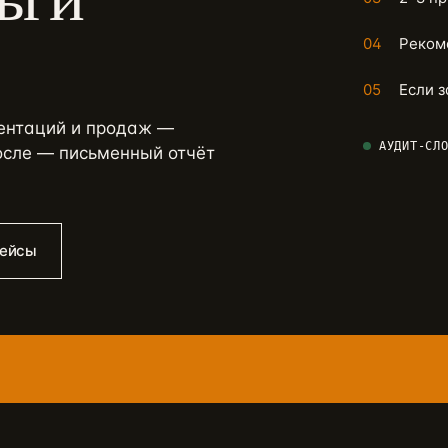
04
Реком
05
Если 
зентаций и продаж —
АУДИТ-СЛ
осле — письменный отчёт
кейсы