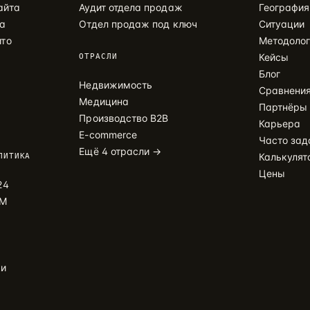
айта
Аудит отдела продаж
География
ма
Отдел продаж под ключ
Ситуации
ито
Методолог
Кейсы
ОТРАСЛИ
Блог
Недвижимость
Сравнени
Медицина
Партнёры
Производство B2B
Карьера
E-commerce
Часто за
Ещё 4 отрасли →
Калькулят
ЛИТИКА
Цены
24
PM
ки