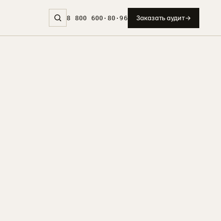
Заказать аудит
→
8 800 600·80·96