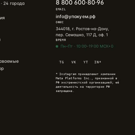
8 800 600·80·96
 · 24 города
EMAIL
info@упакуем.рф
ия
ОФИС
344018, г. Ростов-на-Дону,
пер. Семашко, 117 Д, оф. 1
я
ВРЕМЯ
Пн–Пт · 10:00–19:00 МСК+0
даваемые
TG
VK
YT
IN*
ор
* Instagram принадлежит компании
Meta Platforms Inc., признанной в
РФ экстремистской организацией; её
деятельность на территории РФ
запрещена.
Telegram
→
+7 905 456-75-58 · ОТВЕТИМ В
ТЕЧЕНИЕ ЧАСА