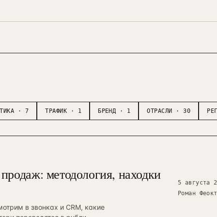
ТИКА
·
7
ТРАФИК
·
1
БРЕНД
·
1
ОТРАСЛИ
·
30
РЕ
 продаж: методология, находки
5 августа 
Роман Феок
мотрим в звонках и CRM, какие