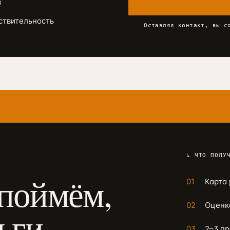
в
увствительность
Оставляя контакт, вы с
↳ ЧТО ПОЛУ
поймём,
01
Карта 
02
Оценк
ньги
03
2–3 п