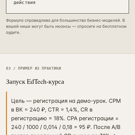
Контекстная реклама
действия
→
19
Я.Директ под ключ · от 3 мес
Таргет ВКонтакте
Формула справедлива для большинства бизнес-моделей. В
→
22
VK Ads · KPI по лидам и выручке
вашей нише могут быть нюансы — спросите на бесплатном
аудите.
03 / ПРИМЕР ИЗ ПРАКТИКИ
Запуск EdTech-курса
Цель — регистрация на демо-урок. CPM
в ВК = 240 ₽, CTR = 1,4%, CR в
регистрацию = 18%. CPA регистрации =
240 / 1000 / 0,014 / 0,18 = 95 ₽. После A/B