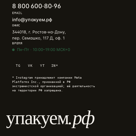
8 800 600·80·96
EMAIL
info@упакуем.рф
ОФИС
344018, г. Ростов-на-Дону,
пер. Семашко, 117 Д, оф. 1
ВРЕМЯ
Пн–Пт · 10:00–19:00 МСК+0
Telegram
→
TG
VK
YT
IN*
+7 905 456-75-58 · ОТВЕТИМ В ТЕЧЕНИЕ ЧАСА
* Instagram принадлежит компании Meta
WhatsApp
→
Platforms Inc., признанной в РФ
+7 905 456-75-58 · С 9 ДО 21 МСК
экстремистской организацией; её деятельность
на территории РФ запрещена.
MAX
→
+7 905 456-75-58 · РОССИЙСКИЙ МЕССЕНДЖЕР
.рф
упакуем
8 800 600·80·96
→
ЗВОНОК · ПН–ПТ 10:00–19:00