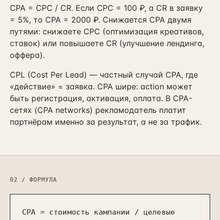
ПРИВЛЕЧЕНИЕ И КОНТЕНТ
CPA = CPC / CR. Если CPC = 100 ₽, а CR в заявку
Реклама, SEO и каналы
= 5%, то CPA = 2000 ₽. Снижается CPA двумя
→
16
от 4 мес · управляемые каналы
путями: снижаете CPC (оптимизация креативов,
ставок) или повышаете CR (улучшение лендинга,
SMM-продвижение бизнеса
→
23
оффера).
ВК + Telegram + YouTube + Reels
CPL (Cost Per Lead) — частный случай CPA, где
Видеопродакшн
→
24
«действие» = заявка. CPA шире: action может
Ролики + AI-аватары + YouTube
быть регистрация, активация, оплата. В CPA-
Разработка сайтов
сетях (CPA networks) рекламодатель платит
→
25
Лендинг / корп. / интернет-магазин
партнёрам именно за результат, а не за трафик.
SEO-продвижение сайта
→
17
от 6 мес · KPI в трафике
Продвижение на Авито
→
20
от 3 мес · ведение объявлений
02 / ФОРМУЛА
Реклама на Авито
→
21
avito.ru/ads · медийка + таргет
CPA = стоимость кампании / целевые