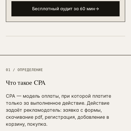
90 дней · РОП + команда
ЗВОНОК
EMAIL
TELEGRAM
WHATSAPP
Бесплатный аудит за 60 мин
→
АНАЛИТИКА И CRM
Автоматизация и BPM
→
10
Bitrix BPM + n8n + ELMA + custom
→
Внедрение Битрикс24
→
11
CRM + воронки + 12-24 интеграции
Внедрение amoCRM
→
12
3–6 нед · CRM для отделов продаж
01 / ОПРЕДЕЛЕНИЕ
Сквозная аналитика Roistat
→
13
Что такое
CPA
3–5 нед · реальный ROMI по каналам
Коллтрекинг и звонки
CPA — модель оплаты, при которой платите
→
14
CallTouch / Roistat · от 2 нед
только за выполненное действие. Действие
задаёт рекламодатель: заявка с формы,
Настройка Я.Метрики
→
15
скачивание pdf, регистрация, добавление в
Цели / события / Webvisor / e-com
корзину, покупка.