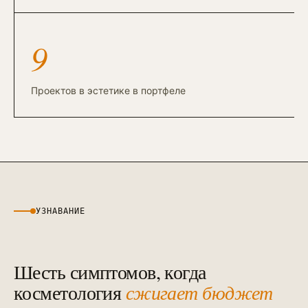
Контекстная реклама
→
19
Я.Директ под ключ · от 3 мес
9
Таргет ВКонтакте
→
22
VK Ads · KPI по лидам и выручке
Проектов в эстетике в портфеле
УЗНАВАНИЕ
Шесть симптомов, когда
косметология
сжигает бюджет