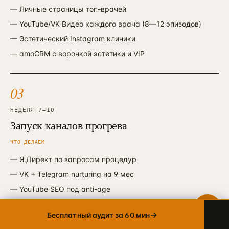
—
Личные страницы топ-врачей
—
YouTube/VK Видео каждого врача (8—12 эпизодов)
Telegram
→
—
Эстетический Instagram клиники
+7 905 456-75-58 · ОТВЕТИМ В ТЕЧЕНИЕ ЧАСА
—
amoCRM с воронкой эстетики и VIP
WhatsApp
→
+7 905 456-75-58 · С 9 ДО 21 МСК
03
MAX
→
+7 905 456-75-58 · РОССИЙСКИЙ МЕССЕНДЖЕР
НЕДЕЛЯ 7—10
Запуск каналов прогрева
8 800 600·80·96
→
ЗВОНОК · ПН–ПТ 10:00–19:00
ЧТО ДЕЛАЕМ
info@упакуем.рф
—
Я.Директ по запросам процедур
→
EMAIL · ОТВЕТ В ТЕЧЕНИЕ ДНЯ
—
VK + Telegram nurturing на 9 мес
—
YouTube SEO под anti-age
—
PR в lifestyle-СМИ
×
→
Бесплатный аудит за 60 мин