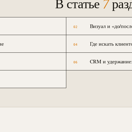
7
В статье
раз
Визуал и «до/посл
02
ие
Где искать клиент
04
CRM и удержание: 
06