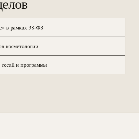
делов
е» в рамках 38-ФЗ
ов косметологии
recall и программы