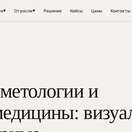
ги
Отрасли
Решения
Кейсы
Цены
Контакты
▼
▼
метологии и
медицины: визуа