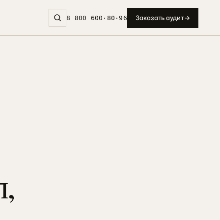
Заказать аудит
→
8 800 600·80·96
л,