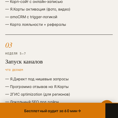
—
Корп-сайт с онлайн-записью
—
Я.Карты активация (фото, видео)
Telegram
—
amoCRM с trigger-логикой
→
+7 905 456-75-58 · ОТВЕТИМ В ТЕЧЕНИЕ ЧАСА
—
Карта лояльности + рефералы
WhatsApp
→
+7 905 456-75-58 · С 9 ДО 21 МСК
03
MAX
→
+7 905 456-75-58 · РОССИЙСКИЙ МЕССЕНДЖЕР
НЕДЕЛЯ 5—7
Запуск каналов
8 800 600·80·96
→
ЗВОНОК · ПН–ПТ 10:00–19:00
ЧТО ДЕЛАЕМ
—
Я.Директ под нишевые запросы
info@упакуем.рф
→
EMAIL · ОТВЕТ В ТЕЧЕНИЕ ДНЯ
—
Программа отзывов на Я.Карты
—
2ГИС optimization (для регионов)
—
Локальный SEO под район
×
→
Бесплатный аудит за 60 мин