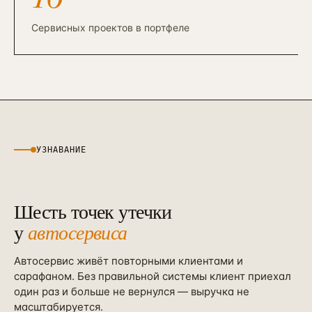
Контекстная реклама
→
19
Я.Директ под ключ · от 3 мес
Сервисных проектов в портфеле
Таргет ВКонтакте
→
22
VK Ads · KPI по лидам и выручке
УЗНАВАНИЕ
Шесть точек утечки
у
автосервиса
Автосервис живёт повторными клиентами и
сарафаном. Без правильной системы клиент приехал
один раз и больше не вернулся — выручка не
масштабируется.