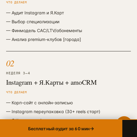
ЧТО ДЕЛАЕМ
—
Аудит Instagram и Я.Карт
Telegram
→
—
Выбор специализации
+7 905 456-75-58 · ОТВЕТИМ В ТЕЧЕНИЕ ЧАСА
—
Финмодель CAC/LTV/абонементы
WhatsApp
→
—
Анализ premium-клубов [города]
+7 905 456-75-58 · С 9 ДО 21 МСК
MAX
→
02
+7 905 456-75-58 · РОССИЙСКИЙ МЕССЕНДЖЕР
8 800 600·80·96
НЕДЕЛЯ 3—4
→
Instagram + Я.Карты + amoCRM
ЗВОНОК · ПН–ПТ 10:00–19:00
info@упакуем.рф
ЧТО ДЕЛАЕМ
→
EMAIL · ОТВЕТ В ТЕЧЕНИЕ ДНЯ
—
Корп-сайт с онлайн-записью
—
Instagram переупаковка (30+ reels старт)
—
Я.Карты premium
×
→
Бесплатный аудит за 60 мин
—
amoCRM с lifecycle