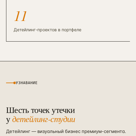
Контекстная реклама
→
19
11
Я.Директ под ключ · от 3 мес
Таргет ВКонтакте
→
22
VK Ads · KPI по лидам и выручке
Детейлинг-проектов в портфеле
УЗНАВАНИЕ
Шесть точек утечки
у
детейлинг-студии
Детейлинг — визуальный бизнес премиум-сегмента.