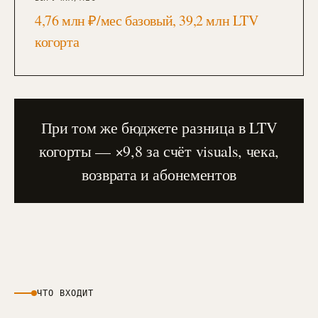
4,76 млн ₽/мес базовый, 39,2 млн LTV
когорта
При том же бюджете разница в LTV
когорты — ×9,8 за счёт visuals, чека,
возврата и абонементов
ЧТО ВХОДИТ