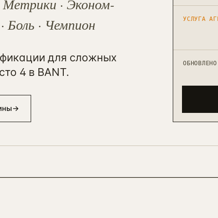
 Метрики · Эконом-
· Боль · Чемпион
УСЛУГА АГ
ификации для сложных
ОБНОВЛЕНО
сто 4 в BANT.
ины
→