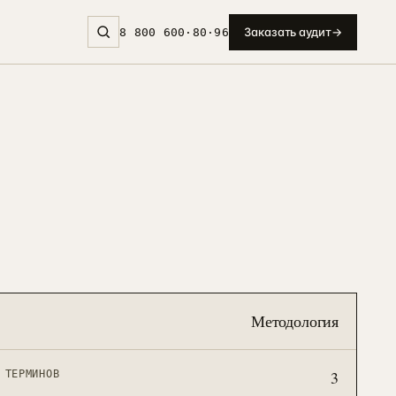
Заказать аудит
→
8 800 600·80·96
Методология
3
 ТЕРМИНОВ