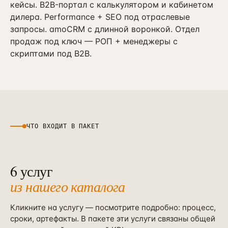
Контекстная реклама
кейсы. B2B-портал с калькулятором и кабинетом
→
19
Я.Директ под ключ · от 3 мес
дилера. Performance + SEO под отраслевые
запросы. amoCRM с длинной воронкой. Отдел
Таргет ВКонтакте
→
22
продаж под ключ — РОП + менеджеры с
VK Ads · KPI по лидам и выручке
скриптами под B2B.
ЧТО ВХОДИТ В ПАКЕТ
6
услуг
из нашего каталога
Кликните на услугу — посмотрите подробно: процесс,
сроки, артефакты. В пакете эти услуги связаны общей