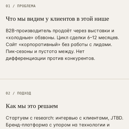
ПРИВЛЕЧЕНИЕ И КОНТЕНТ
01 / ПРОБЛЕМА
Реклама, SEO и каналы
→
16
от 4 мес · управляемые каналы
Что мы видим у клиентов в этой нише
SMM-продвижение бизнеса
→
B2B-производитель продаёт через выставки и
23
ВК + Telegram + YouTube + Reels
«холодные» обзвоны. Цикл сделки 6–12 месяцев.
Сайт «корпоративный» без работы с лидами.
Видеопродакшн
→
24
Ролики + AI-аватары + YouTube
Пик-сезоны и пустота между. Нет
дифференциации против конкурентов.
Разработка сайтов
→
25
Лендинг / корп. / интернет-магазин
SEO-продвижение сайта
→
17
от 6 мес · KPI в трафике
02 / ПОДХОД
Продвижение на Авито
→
20
от 3 мес · ведение объявлений
Как мы это решаем
Реклама на Авито
→
21
Стартуем с research: интервью с клиентами, JTBD.
avito.ru/ads · медийка + таргет
Бренд-платформа с упором на технологии и