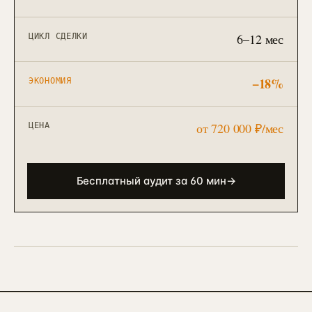
90 дней · РОП + команда
ЗВОНОК
EMAIL
TELEGRAM
WHATSAPP
6–12 мес
АНАЛИТИКА И CRM
ЦИКЛ СДЕЛКИ
Автоматизация и BPM
→
10
Bitrix BPM + n8n + ELMA + custom
→
−
18
%
ЭКОНОМИЯ
Внедрение Битрикс24
→
11
CRM + воронки + 12-24 интеграции
от
720 000 ₽/мес
ЦЕНА
Внедрение amoCRM
→
12
3–6 нед · CRM для отделов продаж
Бесплатный аудит за 60 мин
→
Сквозная аналитика Roistat
→
13
3–5 нед · реальный ROMI по каналам
Коллтрекинг и звонки
→
14
CallTouch / Roistat · от 2 нед
Настройка Я.Метрики
→
15
Цели / события / Webvisor / e-com