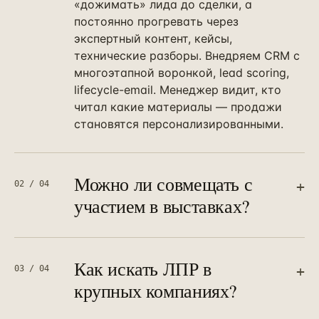
«дожимать» лида до сделки, а
постоянно прогревать через
экспертный контент, кейсы,
технические разборы. Внедряем CRM с
многоэтапной воронкой, lead scoring,
lifecycle-email. Менеджер видит, кто
читал какие материалы — продажи
становятся персонализированными.
Можно ли совмещать с
+
02
/
04
участием в выставках?
Не просто можно — нужно. Выставки в
B2B — главный источник «горячих»
лидов, но без правильной до- и после-
Как искать ЛПР в
+
03
/
04
выставочной работы 70% контактов
крупных компаниях?
теряется. Внутри пакета: брендинг
Через комбинацию контент-маркетинга
стенда, лид-магниты для обмена