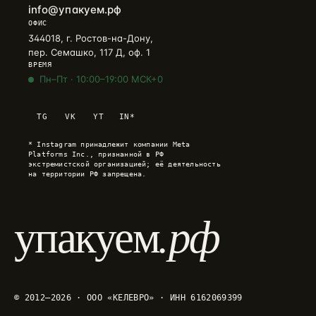
info@упакуем.рф
ОФИС
344018, г. Ростов-на-Дону,
пер. Семашко, 117 Д, оф. 1
ВРЕМЯ
Пн–Пт · 10:00–19:00 МСК+0
Telegram
→
TG
VK
YT
IN*
+7 905 456-75-58 · ОТВЕТИМ В ТЕЧЕНИЕ ЧАСА
* Instagram принадлежит компании Meta
WhatsApp
→
Platforms Inc., признанной в РФ
+7 905 456-75-58 · С 9 ДО 21 МСК
экстремистской организацией; её деятельность
на территории РФ запрещена.
MAX
→
+7 905 456-75-58 · РОССИЙСКИЙ МЕССЕНДЖЕР
.рф
упакуем
8 800 600·80·96
→
ЗВОНОК · ПН–ПТ 10:00–19:00
info@упакуем.рф
→
EMAIL · ОТВЕТ В ТЕЧЕНИЕ ДНЯ
© 2012—2026 · ООО «КЕЛЕВРО» · ИНН 6162069399