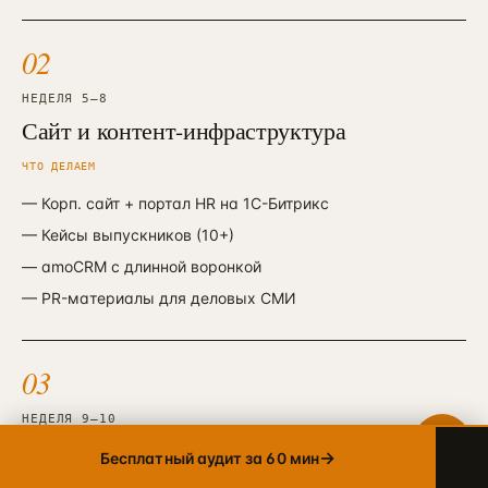
02
Telegram
→
+7 905 456-75-58 · ОТВЕТИМ В ТЕЧЕНИЕ ЧАСА
НЕДЕЛЯ 5—8
Сайт и контент-инфраструктура
WhatsApp
→
+7 905 456-75-58 · С 9 ДО 21 МСК
ЧТО ДЕЛАЕМ
MAX
—
Корп. сайт + портал HR на 1С-Битрикс
→
+7 905 456-75-58 · РОССИЙСКИЙ МЕССЕНДЖЕР
—
Кейсы выпускников (10+)
8 800 600·80·96
—
amoCRM с длинной воронкой
→
ЗВОНОК · ПН–ПТ 10:00–19:00
—
PR-материалы для деловых СМИ
info@упакуем.рф
→
EMAIL · ОТВЕТ В ТЕЧЕНИЕ ДНЯ
03
НЕДЕЛЯ 9—10
Запуск каналов и B2B
×
→
Бесплатный аудит за 60 мин
ЧТО ДЕЛАЕМ