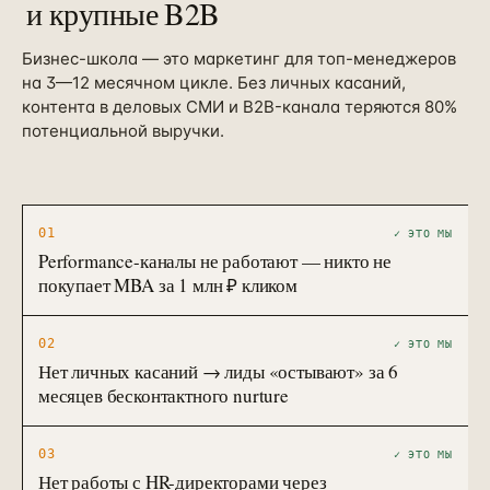
и крупные B2B
Бизнес-школа — это маркетинг для топ-менеджеров
на 3—12 месячном цикле. Без личных касаний,
контента в деловых СМИ и B2B-канала теряются 80%
потенциальной выручки.
01
✓ ЭТО МЫ
Performance-каналы не работают — никто не
покупает MBA за 1 млн ₽ кликом
02
✓ ЭТО МЫ
Нет личных касаний → лиды «остывают» за 6
месяцев бесконтактного nurture
03
✓ ЭТО МЫ
Нет работы с HR-директорами через