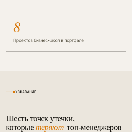
Контекстная реклама
→
19
Я.Директ под ключ · от 3 мес
Таргет ВКонтакте
8
→
22
VK Ads · KPI по лидам и выручке
Проектов бизнес-школ в портфеле
УЗНАВАНИЕ
Шесть точек утечки,
которые
теряют
топ-менеджеров