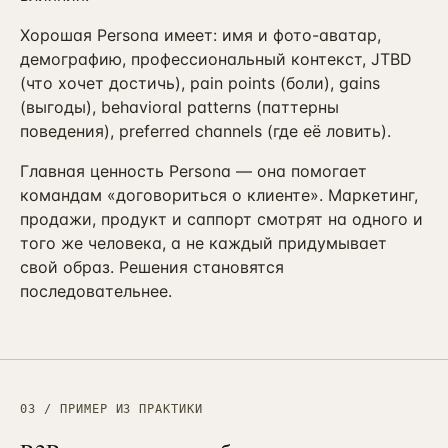
ПРИВЛЕЧЕНИЕ И КОНТЕНТ
Реклама, SEO и каналы
Хорошая Persona имеет: имя и фото-аватар,
→
16
от 4 мес · управляемые каналы
демографию, профессиональный контекст, JTBD
(что хочет достичь), pain points (боли), gains
SMM-продвижение бизнеса
→
(выгоды), behavioral patterns (паттерны
23
ВК + Telegram + YouTube + Reels
поведения), preferred channels (где её ловить).
Видеопродакшн
→
24
Главная ценность Persona — она помогает
Ролики + AI-аватары + YouTube
командам «договориться о клиенте». Маркетинг,
Разработка сайтов
продажи, продукт и саппорт смотрят на одного и
→
25
Лендинг / корп. / интернет-магазин
того же человека, а не каждый придумывает
свой образ. Решения становятся
SEO-продвижение сайта
→
17
последовательнее.
от 6 мес · KPI в трафике
Продвижение на Авито
→
20
от 3 мес · ведение объявлений
Реклама на Авито
→
21
03 / ПРИМЕР ИЗ ПРАКТИКИ
avito.ru/ads · медийка + таргет