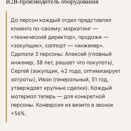
B2B-производитель оборудования
Контекстная реклама
→
19
Я.Директ под ключ · от 3 мес
Таргет ВКонтакте
До персон каждый отдел представлял
→
22
VK Ads · KPI по лидам и выручке
клиента по-своему: маркетинг —
«технический директор», продажи —
«закупщик», саппорт — «инженер».
Сделали 3 персоны: Алексей (главный
инженер, 38 лет, решает что покупать),
Сергей (закупщик, 42 года, оптимизирует
затраты), Иван (генеральный, 51 год,
утверждает крупные сделки). Каждый
материал теперь — для конкретной
персоны. Конверсия из визита в звонок
+56%.