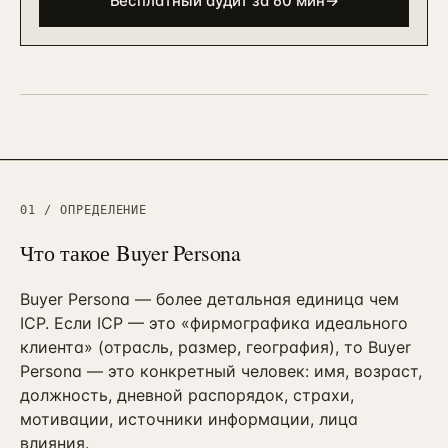
Бесплатный аудит за 60 мин
→
90 дней · РОП + команда
ЗВОНОК
EMAIL
TELEGRAM
WHATSAPP
АНАЛИТИКА И CRM
Автоматизация и BPM
→
10
Bitrix BPM + n8n + ELMA + custom
→
Внедрение Битрикс24
→
11
CRM + воронки + 12-24 интеграции
Внедрение amoCRM
01 / ОПРЕДЕЛЕНИЕ
→
12
3–6 нед · CRM для отделов продаж
Что такое
Buyer Persona
Сквозная аналитика Roistat
→
13
3–5 нед · реальный ROMI по каналам
Buyer Persona — более детальная единица чем
Коллтрекинг и звонки
ICP. Если ICP — это «фирмографика идеального
→
14
CallTouch / Roistat · от 2 нед
клиента» (отрасль, размер, география), то Buyer
Persona — это конкретный человек: имя, возраст,
Настройка Я.Метрики
→
должность, дневной распорядок, страхи,
15
Цели / события / Webvisor / e-com
мотивации, источники информации, лица
влияния.