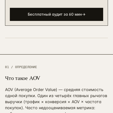
90 дней · РОП + команда
ЗВОНОК
EMAIL
TELEGRAM
WHATSAPP
АНАЛИТИКА И CRM
Бесплатный аудит за 60 мин
→
Автоматизация и BPM
→
10
Bitrix BPM + n8n + ELMA + custom
→
Внедрение Битрикс24
→
11
CRM + воронки + 12-24 интеграции
Внедрение amoCRM
→
12
3–6 нед · CRM для отделов продаж
Сквозная аналитика Roistat
01 / ОПРЕДЕЛЕНИЕ
→
13
3–5 нед · реальный ROMI по каналам
Что такое
AOV
Коллтрекинг и звонки
→
14
CallTouch / Roistat · от 2 нед
AOV (Average Order Value) — средняя стоимость
одной покупки. Один из четырёх главных рычагов
Настройка Я.Метрики
→
15
выручки (трафик × конверсия × AOV × частота
Цели / события / Webvisor / e-com
покупок). Часто недооцениваемая метрика: