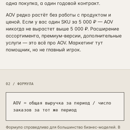
Контекстная реклама
одна покупка, а один годовой контракт.
→
19
Я.Директ под ключ · от 3 мес
AOV редко растёт без работы с продуктом и
Таргет ВКонтакте
ценой. Если у вас один SKU за 5 000 ₽ — AOV
→
22
VK Ads · KPI по лидам и выручке
никогда не вырастет выше 5 000 ₽. Расширение
ассортимента, премиум-версии, дополнительные
услуги — это всё про AOV. Маркетинг тут
помощник, но не главный игрок.
02 / ФОРМУЛА
AOV = общая выручка за период / число
заказов за тот же период
Формула справедлива для большинства бизнес-моделей. В