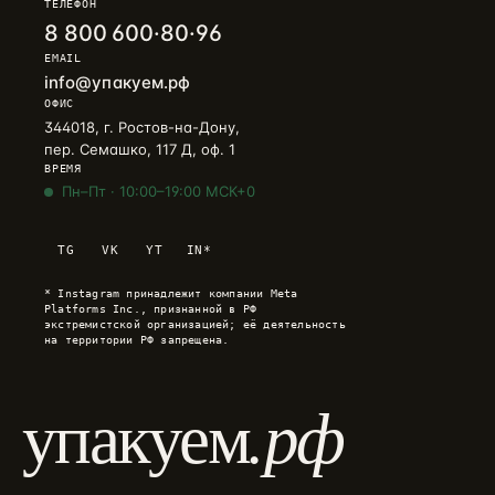
ТЕЛЕФОН
8 800 600·80·96
EMAIL
info@упакуем.рф
ОФИС
344018, г. Ростов-на-Дону,
пер. Семашко, 117 Д, оф. 1
ВРЕМЯ
Пн–Пт · 10:00–19:00 МСК+0
Telegram
→
TG
VK
YT
IN*
+7 905 456-75-58 · ОТВЕТИМ В ТЕЧЕНИЕ ЧАСА
* Instagram принадлежит компании Meta
WhatsApp
→
Platforms Inc., признанной в РФ
+7 905 456-75-58 · С 9 ДО 21 МСК
экстремистской организацией; её деятельность
на территории РФ запрещена.
MAX
→
+7 905 456-75-58 · РОССИЙСКИЙ МЕССЕНДЖЕР
.рф
упакуем
8 800 600·80·96
→
ЗВОНОК · ПН–ПТ 10:00–19:00