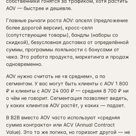
собственники гонятся за трафиком, хотя растить
ПРИВЛЕЧЕНИЕ И КОНТЕНТ
AOV — быстрее и дешевле.
Реклама, SEO и каналы
→
16
от 4 мес · управляемые каналы
Главные рычаги роста AOV: апселл (предложение
более дорогой версии), кросс-селл
SMM-продвижение бизнеса
→
23
(сопутствующие товары), бандлы (наборы со
ВК + Telegram + YouTube + Reels
скидкой), безусловная доставка от определённой
Видеопродакшн
суммы, программы лояльности с бонусами от
→
24
Ролики + AI-аватары + YouTube
чека. Это работа продукта, маркетинга и продаж
одновременно.
Разработка сайтов
→
25
Лендинг / корп. / интернет-магазин
AOV нужно считать не «в среднем», а по
SEO-продвижение сайта
сегментам. У вас могут быть клиенты с AOV 1 800
→
17
от 6 мес · KPI в трафике
₽ и клиенты с AOV 24 000 ₽ — средняя 8 700 ₽ ни
о чём не говорит. Сегментация позволяет видеть,
Продвижение на Авито
→
у каких клиентов AOV растёт, у каких — падает.
20
от 3 мес · ведение объявлений
В B2B вместо AOV часто используют «средняя
Реклама на Авито
→
21
сумма контракта» или ACV (Annual Contract
avito.ru/ads · медийка + таргет
Value). Это та же логика, но горизонт другой — не