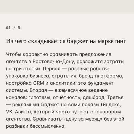
ПРИВЛЕЧЕНИЕ И КОНТЕНТ
Реклама, SEO и каналы
→
16
от 4 мес · управляемые каналы
SMM-продвижение бизнеса
01
/
5
→
23
ВК + Telegram + YouTube + Reels
Из чего складывается бюджет на маркетинг
Видеопродакшн
→
24
Ролики + AI-аватары + YouTube
Чтобы корректно сравнивать предложения
агентств в Ростове-на-Дону, разложите затраты
Разработка сайтов
→
25
на три статьи. Первая — разовые работы:
Лендинг / корп. / интернет-магазин
упаковка бизнеса, стратегия, бренд-платформа,
SEO-продвижение сайта
настройка CRM и аналитики; это фундамент
→
17
от 6 мес · KPI в трафике
системы. Вторая — ежемесячное ведение
каналов: гипотезы, отчётность, дашборд. Третья
Продвижение на Авито
→
20
— рекламный бюджет на сами показы (Яндекс,
от 3 мес · ведение объявлений
VK, Авито), который часто путают с гонораром
Реклама на Авито
агентства. Сравнивать «цену за месяц» без этой
→
21
avito.ru/ads · медийка + таргет
разбивки бессмысленно.