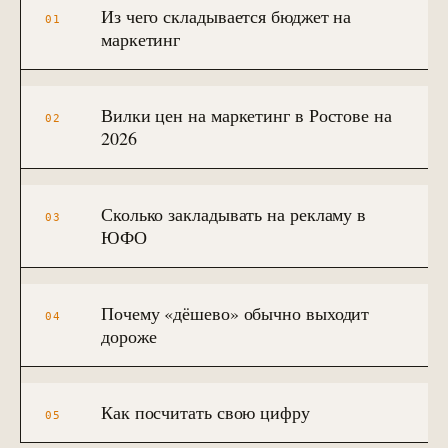
90 дней · РОП + команда
Из чего складывается бюджет на
01
ЗВОНОК
EMAIL
TELEGRAM
WHATSAPP
маркетинг
АНАЛИТИКА И CRM
Автоматизация и BPM
→
10
Bitrix BPM + n8n + ELMA + custom
→
Вилки цен на маркетинг в Ростове на
02
2026
Внедрение Битрикс24
→
11
CRM + воронки + 12-24 интеграции
Внедрение amoCRM
Сколько закладывать на рекламу в
→
12
03
3–6 нед · CRM для отделов продаж
ЮФО
Сквозная аналитика Roistat
→
13
3–5 нед · реальный ROMI по каналам
Почему «дёшево» обычно выходит
04
Коллтрекинг и звонки
→
дороже
14
CallTouch / Roistat · от 2 нед
Настройка Я.Метрики
→
15
Цели / события / Webvisor / e-com
Как посчитать свою цифру
05