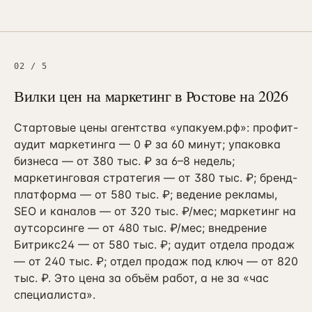
Контекстная реклама
→
19
Я.Директ под ключ · от 3 мес
Таргет ВКонтакте
→
22
VK Ads · KPI по лидам и выручке
02
/
5
Вилки цен на маркетинг в Ростове на 2026
Стартовые цены агентства «упакуем.рф»: профит-
аудит маркетинга — 0 ₽ за 60 минут; упаковка
бизнеса — от 380 тыс. ₽ за 6–8 недель;
маркетинговая стратегия — от 380 тыс. ₽; бренд-
платформа — от 580 тыс. ₽; ведение рекламы,
SEO и каналов — от 320 тыс. ₽/мес; маркетинг на
аутсорсинге — от 480 тыс. ₽/мес; внедрение
Битрикс24 — от 580 тыс. ₽; аудит отдела продаж
— от 240 тыс. ₽; отдел продаж под ключ — от 820
тыс. ₽. Это цена за объём работ, а не за «час
специалиста».