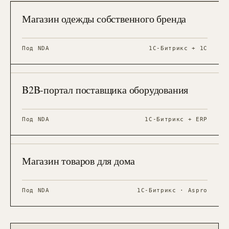
2025
Магазин одежды собственного бренда
МАГАЗИН · АДАПТАЦИЯ
Под NDA
1С-Битрикс + 1С
218 дилеров
{ PORTFOLIO-ECOM-02 }
2024
B2B-портал поставщика оборудования
МАГАЗИН · ИНДИВ.
Под NDA
1С-Битрикс + ERP
AOV +38%
{ PORTFOLIO-ECOM-03 }
2025
Магазин товаров для дома
МАГАЗИН · ШАБЛОН
Под NDA
1С-Битрикс · Aspro