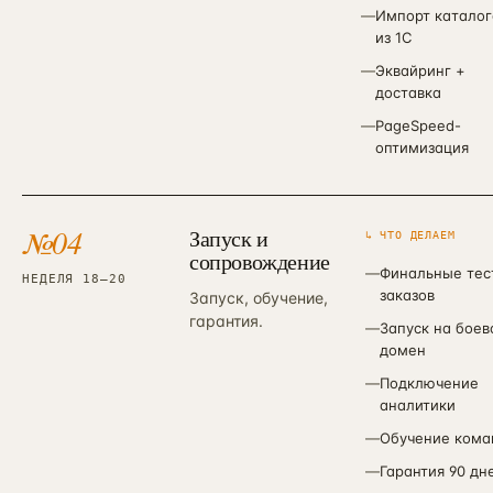
—
Импорт каталог
из 1С
—
Эквайринг +
доставка
—
PageSpeed-
оптимизация
№
04
Запуск и
↳ ЧТО ДЕЛАЕМ
сопровождение
—
Финальные тес
НЕДЕЛЯ 18–20
заказов
Запуск, обучение,
гарантия.
—
Запуск на боев
домен
—
Подключение
аналитики
—
Обучение кома
—
Гарантия 90 дн