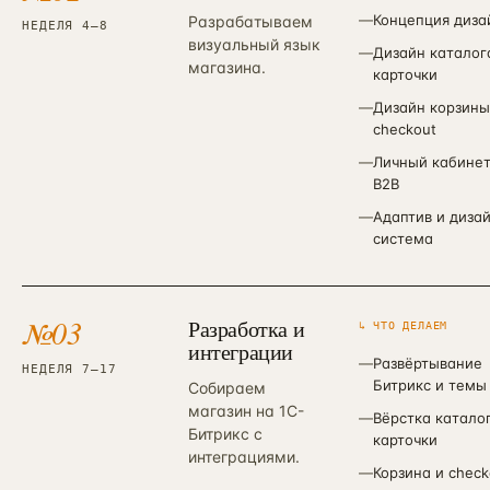
—
Концепция диза
Разрабатываем
НЕДЕЛЯ 4–8
визуальный язык
—
Дизайн каталог
магазина.
карточки
—
Дизайн корзины
checkout
—
Личный кабинет
B2B
—
Адаптив и диза
система
№
03
Разработка и
↳ ЧТО ДЕЛАЕМ
интеграции
—
Развёртывание
НЕДЕЛЯ 7–17
Битрикс и темы
Собираем
магазин на 1С-
—
Вёрстка катало
Битрикс с
карточки
интеграциями.
—
Корзина и check