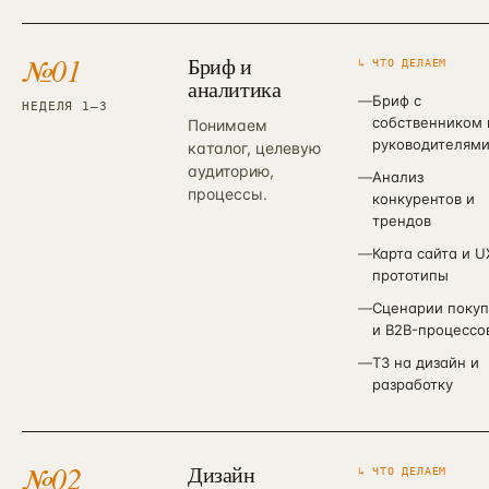
№
01
Бриф и
↳ ЧТО ДЕЛАЕМ
аналитика
—
Бриф с
НЕДЕЛЯ 1–3
собственником 
Понимаем
руководителям
каталог, целевую
аудиторию,
—
Анализ
процессы.
конкурентов и
трендов
—
Карта сайта и U
прототипы
—
Сценарии покуп
и B2B-процессо
—
ТЗ на дизайн и
разработку
№
02
Дизайн
↳ ЧТО ДЕЛАЕМ