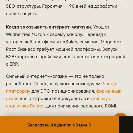
SEO-структуры. Гарантия — 90 дней на доработки
после запуска.
Telegram
→
+7 905 456-75-58 · ОТВЕТИМ В ТЕЧЕНИЕ ЧАСА
Когда заказывать интернет-магазин.
Уход от
Wildberries / Ozon к своему каналу. Переезд с
WhatsApp
→
устаревшей платформы (InSales, самопис, Magento).
+7 905 456-75-58 · С 9 ДО 21 МСК
Рост бизнеса требует мощной платформы. Запуск
MAX
→
B2B-портала с прайсами под клиентов и интеграцией
+7 905 456-75-58 · РОССИЙСКИЙ МЕССЕНДЖЕР
с ERP.
8 800 600·80·96
→
Сильный интернет-магазин — это не только
ЗВОНОК · ПН–ПТ 10:00–19:00
разработка. Перед запуском рекомендуем:
бренд-
info@упакуем.рф
платформу
для DTC-позиционирования,
фирменный
→
EMAIL · ОТВЕТ В ТЕЧЕНИЕ ДНЯ
стиль
для отстройки от конкурентов и
сквозную
аналитику Roistat
для понимания реального ROMI.
После запуска магазина — обязательно настройка
×
→
Бесплатный аудит за 60 мин
performance-маркетинга, SMM и контент-машины.
Просто «сделать магазин» недостаточно — нужна