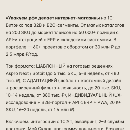
«Упакуем.рф» делает интернет-магазины
на 1С-
Битрикс под B2B и B2C-сегменты. От малых каталогов
на 200 SKU до маркетплейсов на 50 000+ позиций с
API-интеграцией с ERP и складскими системами. В
портфеле — 60+ проектов с оборотом от 30 млн ₽ до
2,5 млрд ₽/год.
Три формата: ШАБЛОННЫЙ на готовых решениях
Aspro Next / Sotbit (до 5 тыс. SKU, 6–8 недель, от 480
тыс. ₽), С АДАПТАЦИЕЙ (шаблон + кастомный дизайн
+ расширенный фильтр + лояльность, до 20 тыс. SKU,
10–14 недель, от 880 тыс. ₽), ИНДИВИДУАЛЬНЫЙ (UX-
исследование + B2B-портал + API с ERP + PWA, 20 К+
SKU, 16–20 недель, от 1,6 млн ₽).
Включаем: интеграции с 1С:УТ, эквайринг, 2–3 службы
доставки, Мой Склад, программу лояльности, базовые