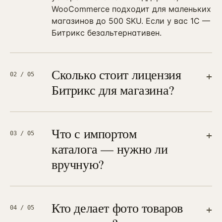
WooCommerce подходит для маленьких
магазинов до 500 SKU. Если у вас 1С —
Битрикс безальтернативен.
Сколько стоит лицензия
+
02
/ 05
Битрикс для магазина?
Редакция «Малый бизнес» — 41 900 ₽
(до 5 тыс. товаров, базовый
функционал). «Бизнес» — 79 900 ₽
Что с импортом
+
03
/ 05
(рекомендованная, без ограничений).
каталога — нужно ли
«Энтерпрайз» — от 234 900 ₽ (для
вручную?
крупных магазинов с особыми
требованиями). Лицензия покупается
Нет. Если у вас 1С — настраиваем
клиентом разово — это ваш актив на
двусторонний обмен, каталог приходит
годы. Помогаем выбрать редакцию.
автоматически. Если каталог в Excel —
Кто делает фото товаров
+
04
/ 05
импортируем по шаблону. Если каталог