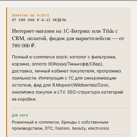
Контекстная реклама
→
19
Я.Директ под ключ · от 3 мес
≡
КРАТКО ОБ УСЛУГЕ
Таргет ВКонтакте
ОТ 580 000 ₽
·
6–12 НЕДЕЛЬ
→
22
VK Ads · KPI по лидам и выручке
Интернет-магазин на 1С-Битрикс или Tilda с
CRM, оплатой, фидом для маркетплейсов — от
580 000 ₽.
Полный e-commerce stack: каталог с фильтрами,
корзина, оплата (ЮKassa/Тинькофф/Сбер),
доставка, личный кабинет покупателя, программа
лояльности. Интеграция с 1С для синхронизации
остатков, фид для Я.Маркет/Wildberries/Ozon,
аналитика покупок и LTV. SEO-структура категорий
из коробки.
ДЛЯ КОГО
Розничный e-commerce, бренды с собственным
производством, DTC, fashion, beauty, electronics