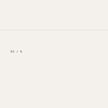
Контекстная реклама
→
19
Я.Директ под ключ · от 3 мес
Таргет ВКонтакте
→
22
VK Ads · KPI по лидам и выручке
03
/
6