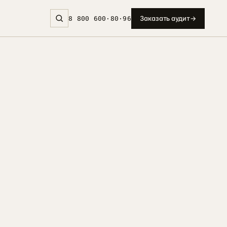
Заказать аудит
→
8 800 600·80·96