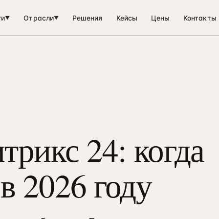
ги
Отрасли
Решения
Кейсы
Цены
Контакты
▼
▼
рикс 24: когда
в 2026 году