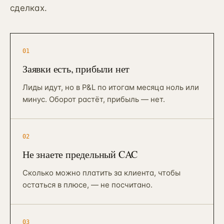
90 дней · РОП + команда
сделках.
ЗВОНОК
EMAIL
TELEGRAM
WHATSAPP
АНАЛИТИКА И CRM
Автоматизация и BPM
→
10
Bitrix BPM + n8n + ELMA + custom
01
→
Заявки есть, прибыли нет
Внедрение Битрикс24
→
11
CRM + воронки + 12-24 интеграции
Лиды идут, но в P&L по итогам месяца ноль или
минус. Оборот растёт, прибыль — нет.
Внедрение amoCRM
→
12
3–6 нед · CRM для отделов продаж
Сквозная аналитика Roistat
→
13
02
3–5 нед · реальный ROMI по каналам
Не знаете предельный CAC
Коллтрекинг и звонки
→
14
CallTouch / Roistat · от 2 нед
Сколько можно платить за клиента, чтобы
остаться в плюсе, — не посчитано.
Настройка Я.Метрики
→
15
Цели / события / Webvisor / e-com
03