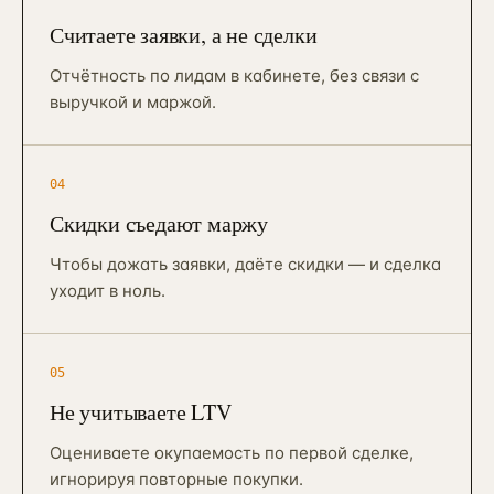
ПРИВЛЕЧЕНИЕ И КОНТЕНТ
Считаете заявки, а не сделки
Реклама, SEO и каналы
→
16
от 4 мес · управляемые каналы
Отчётность по лидам в кабинете, без связи с
выручкой и маржой.
SMM-продвижение бизнеса
→
23
ВК + Telegram + YouTube + Reels
Видеопродакшн
→
24
04
Ролики + AI-аватары + YouTube
Скидки съедают маржу
Разработка сайтов
→
25
Лендинг / корп. / интернет-магазин
Чтобы дожать заявки, даёте скидки — и сделка
уходит в ноль.
SEO-продвижение сайта
→
17
от 6 мес · KPI в трафике
Продвижение на Авито
05
→
20
от 3 мес · ведение объявлений
Не учитываете LTV
Реклама на Авито
→
21
Оцениваете окупаемость по первой сделке,
avito.ru/ads · медийка + таргет
игнорируя повторные покупки.