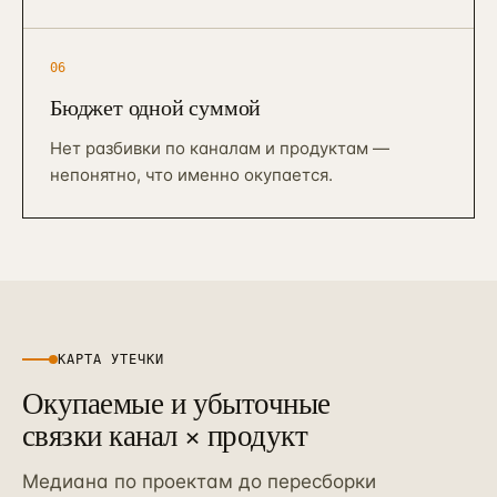
Контекстная реклама
→
19
Я.Директ под ключ · от 3 мес
06
Таргет ВКонтакте
→
22
VK Ads · KPI по лидам и выручке
Бюджет одной суммой
Нет разбивки по каналам и продуктам —
непонятно, что именно окупается.
КАРТА УТЕЧКИ
Окупаемые и убыточные
связки канал × продукт
Медиана по проектам до пересборки