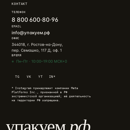
КОНТАКТ
ТЕЛЕФОН
8 800 600·80·96
EMAIL
info@упакуем.рф
ОФИС
344018, г. Ростов-на-Дону,
пер. Семашко, 117 Д, оф. 1
ВРЕМЯ
Пн–Пт · 10:00–19:00 МСК+0
Telegram
→
TG
VK
YT
IN*
+7 905 456-75-58 · ОТВЕТИМ В ТЕЧЕНИЕ ЧАСА
* Instagram принадлежит компании Meta
WhatsApp
→
Platforms Inc., признанной в РФ
+7 905 456-75-58 · С 9 ДО 21 МСК
экстремистской организацией; её деятельность
на территории РФ запрещена.
MAX
→
+7 905 456-75-58 · РОССИЙСКИЙ МЕССЕНДЖЕР
.рф
упакуем
8 800 600·80·96
→