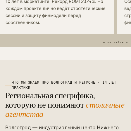
10 лет в маркетинге. Рекорд ROMI
2374%
. На
Ос
каждом проекте лично ведёт стратегические
ве
сессии и защиту финмодели перед
ст
собственником.
фи
ЧТО МЫ ЗНАЕМ ПРО
ВОЛГОГРАД
И
РЕГИОНЕ
· 14 ЛЕТ
ПРАКТИКИ
Региональная специфика,
которую не понимают
столичные
агентства
Волгоград — индустриальный центр Нижнего