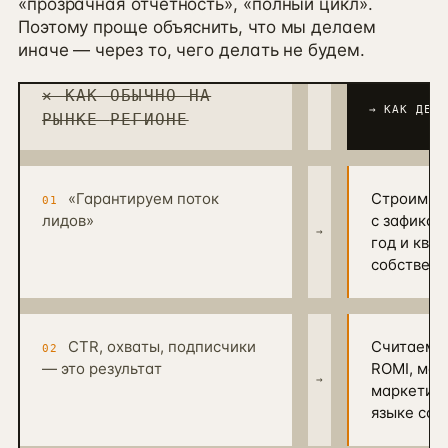
«прозрачная отчётность», «полный цикл».
Поэтому проще объяснить, что мы делаем
иначе — через то, чего делать не будем.
✕ КАК ОБЫЧНО НА
→ КАК ДЕЛА
РЫНКЕ
РЕГИОНЕ
«Гарантируем поток
Строим си
01
лидов»
с зафикси
→
год и ква
собственн
CTR, охваты, подписчики
Считаем т
02
— это результат
ROMI, мар
→
маркетинг
языке соб