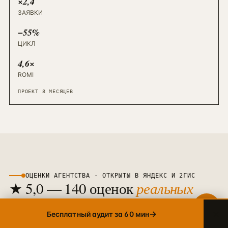
×2,4
ЗАЯВКИ
Telegram
−55%
→
+7 905 456-75-58 · ОТВЕТИМ В ТЕЧЕНИЕ ЧАСА
ЦИКЛ
WhatsApp
4,6×
→
+7 905 456-75-58 · С 9 ДО 21 МСК
ROMI
MAX
ПРОЕКТ 8 МЕСЯЦЕВ
→
+7 905 456-75-58 · РОССИЙСКИЙ МЕССЕНДЖЕР
8 800 600·80·96
→
ЗВОНОК · ПН–ПТ 10:00–19:00
info@упакуем.рф
→
EMAIL · ОТВЕТ В ТЕЧЕНИЕ ДНЯ
ОЦЕНКИ АГЕНТСТВА · ОТКРЫТЫ В ЯНДЕКС И 2ГИС
★ 5,0 — 140 оценок
реальных
клиентов
×
→
Бесплатный аудит за 60 мин
Офис в Ростове-на-Дону, работаем в