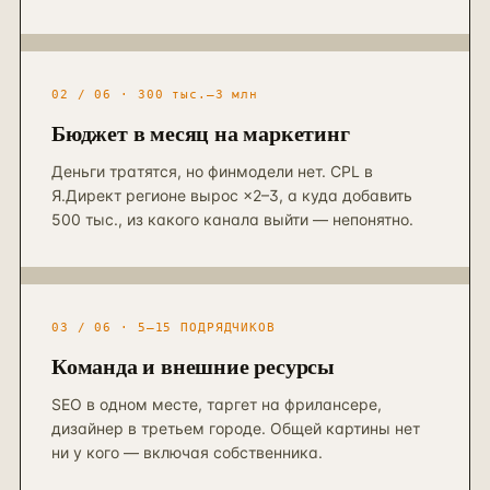
Контекстная реклама
→
19
Я.Директ под ключ · от 3 мес
Таргет ВКонтакте
→
22
VK Ads · KPI по лидам и выручке
02 / 06 · 300 тыс.–3 млн
Бюджет в месяц на маркетинг
Деньги тратятся, но финмодели нет. CPL в
Я.Директ регионе вырос ×2–3, а куда добавить
500 тыс., из какого канала выйти — непонятно.
03 / 06 · 5–15 ПОДРЯДЧИКОВ
Команда и внешние ресурсы
SEO в одном месте, таргет на фрилансере,
дизайнер в третьем городе. Общей картины нет
ни у кого — включая собственника.