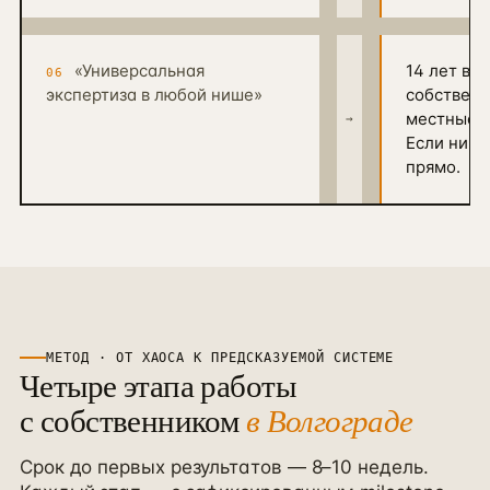
«Универсальная
14 лет в р
06
экспертиза в любой нише»
собственн
местные н
→
Если ниша
прямо.
МЕТОД · ОТ ХАОСА К ПРЕДСКАЗУЕМОЙ СИСТЕМЕ
Четыре этапа работы
с собственником
в
Волгограде
Срок до первых результатов — 8–10 недель.