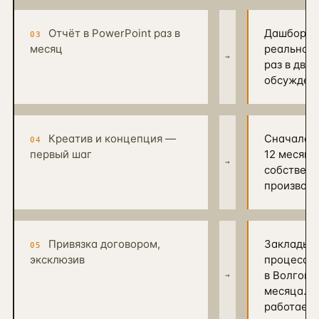
Отчёт в PowerPoint раз в
Дашборд с
03
месяц
реальном 
→
раз в две
обсуждени
Креатив и концепция —
Сначала P
04
первый шаг
12 месяце
→
собственн
производс
Привязка договором,
Закладыв
05
эксклюзив
процессов
в Волгогр
→
месяца. Ч
работаете