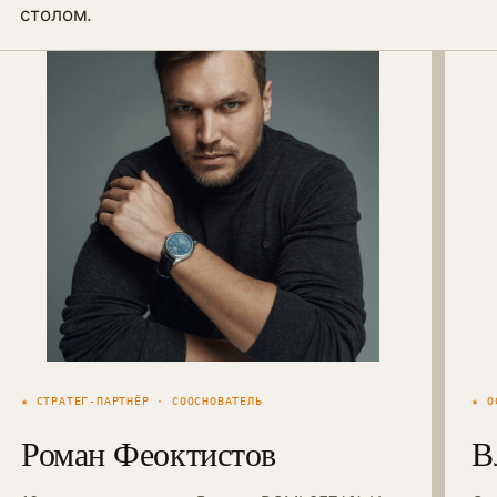
столом.
★ СТРАТЕГ-ПАРТНЁР · СООСНОВАТЕЛЬ
★ О
Роман Феоктистов
В