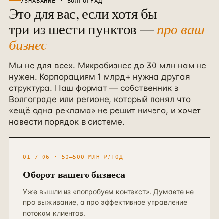
УЗНАВАНИЕ ·
ВОЛГОГРАД
ПРИВЛЕЧЕНИЕ И КОНТЕНТ
Это для вас, если хотя бы
Реклама, SEO и каналы
→
16
три из шести пунктов —
про ваш
от 4 мес · управляемые каналы
бизнес
SMM-продвижение бизнеса
→
23
ВК + Telegram + YouTube + Reels
Мы не для всех. Микробизнес до 30 млн нам не
Видеопродакшн
нужен. Корпорациям 1 млрд+ нужна другая
→
24
Ролики + AI-аватары + YouTube
структура. Наш формат — собственник в
Волгограде
или
регионе
, который понял что
Разработка сайтов
→
«ещё одна реклама» не решит ничего, и хочет
25
Лендинг / корп. / интернет-магазин
навести порядок в системе.
SEO-продвижение сайта
→
17
от 6 мес · KPI в трафике
01 / 06 · 50–500 МЛН ₽/ГОД
Продвижение на Авито
→
20
Оборот вашего бизнеса
от 3 мес · ведение объявлений
Уже вышли из «попробуем контекст». Думаете не
Реклама на Авито
→
21
про выживание, а про эффективное управление
avito.ru/ads · медийка + таргет
потоком клиентов.