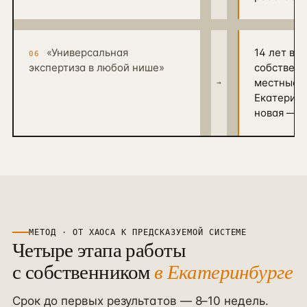
«Универсальная
14 лет в р
06
экспертиза в любой нише»
собственн
местные 
→
Екатеринб
новая — г
МЕТОД · ОТ ХАОСА К ПРЕДСКАЗУЕМОЙ СИСТЕМЕ
Четыре этапа работы
с собственником
в
Екатеринбурге
Срок до первых результатов — 8–10 недель.