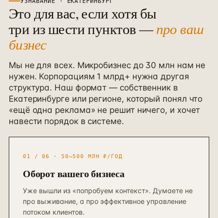
УЗНАВАНИЕ ·
ЕКАТЕРИНБУРГ
ПРИВЛЕЧЕНИЕ И КОНТЕНТ
Это для вас, если хотя бы
Реклама, SEO и каналы
→
16
три из шести пунктов —
про ваш
от 4 мес · управляемые каналы
бизнес
SMM-продвижение бизнеса
→
23
ВК + Telegram + YouTube + Reels
Мы не для всех. Микробизнес до 30 млн нам не
Видеопродакшн
нужен. Корпорациям 1 млрд+ нужна другая
→
24
Ролики + AI-аватары + YouTube
структура. Наш формат — собственник в
Екатеринбурге
или
регионе
, который понял что
Разработка сайтов
→
«ещё одна реклама» не решит ничего, и хочет
25
Лендинг / корп. / интернет-магазин
навести порядок в системе.
SEO-продвижение сайта
→
17
от 6 мес · KPI в трафике
01 / 06 · 50–500 МЛН ₽/ГОД
Продвижение на Авито
→
20
Оборот вашего бизнеса
от 3 мес · ведение объявлений
Уже вышли из «попробуем контекст». Думаете не
Реклама на Авито
→
21
про выживание, а про эффективное управление
avito.ru/ads · медийка + таргет
потоком клиентов.