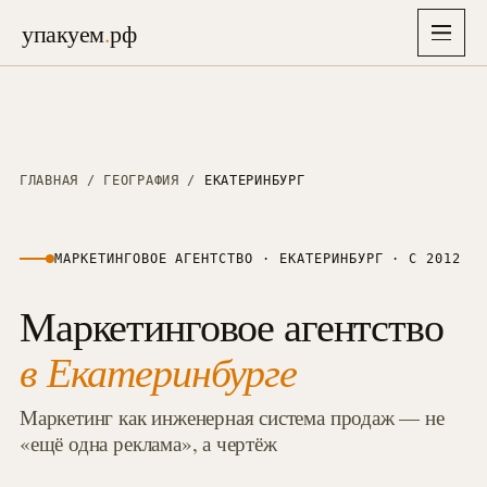
упакуем
.
рф
упакуем
.
рф
Главная
→
ГЛАВНАЯ
/
ГЕОГРАФИЯ
/
ЕКАТЕРИНБУРГ
Услуги
▾
26
МАРКЕТИНГОВОЕ АГЕНТСТВО ·
ЕКАТЕРИНБУРГ
· С 2012
Отрасли
▾
СТРАТЕГИЯ, БРЕНД И АЙДЕНТИКА
8
Маркетинговое агентство
Упаковка бизнеса
→
01
Решения
6–8 нед · полная упаковка
Недвижимость
→
в
Екатеринбурге
→
01
38 проектов · застройщики, ИЖС, апартаменты
Экспресс-старт
→
87K
Кейсы
→
10–14 дней · лёгкий вход, 87 000 ₽
Маркетинг как инженерная система продаж — не
Медицина
→
02
26 проектов · клиники, стоматология, эстетика
«ещё одна реклама», а чертёж
Маркетинговая стратегия
→
Цены
02
→
3–4 нед · финмодель + защита
Производство B2B