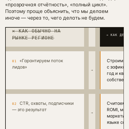
«прозрачная отчётность», «полный цикл».
Поэтому проще объяснить, что мы делаем
иначе — через то, чего делать не будем.
✕ КАК ОБЫЧНО НА
→ КАК ДЕЛА
РЫНКЕ
РЕГИОНЕ
«Гарантируем поток
Строим си
01
лидов»
с зафикси
→
год и ква
собственн
CTR, охваты, подписчики
Считаем т
02
— это результат
ROMI, мар
→
маркетинг
языке соб