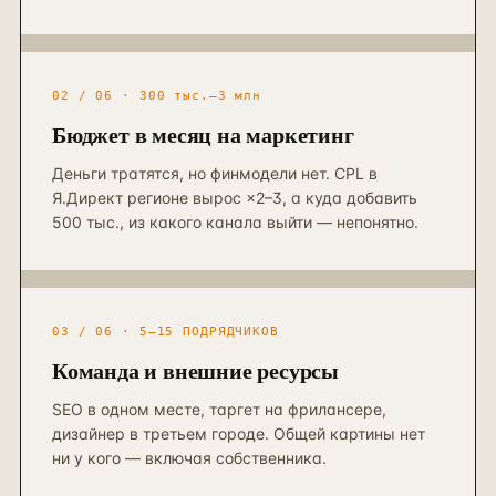
Контекстная реклама
→
19
Я.Директ под ключ · от 3 мес
Таргет ВКонтакте
→
22
VK Ads · KPI по лидам и выручке
02 / 06 · 300 тыс.–3 млн
Бюджет в месяц на маркетинг
Деньги тратятся, но финмодели нет. CPL в
Я.Директ регионе вырос ×2–3, а куда добавить
500 тыс., из какого канала выйти — непонятно.
03 / 06 · 5–15 ПОДРЯДЧИКОВ
Команда и внешние ресурсы
SEO в одном месте, таргет на фрилансере,
дизайнер в третьем городе. Общей картины нет
ни у кого — включая собственника.