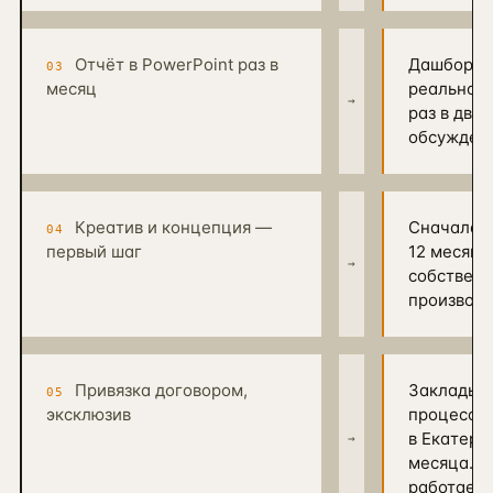
Отчёт в PowerPoint раз в
Дашборд с
03
месяц
реальном 
→
раз в две
обсуждени
Креатив и концепция —
Сначала P
04
первый шаг
12 месяце
→
собственн
производс
Привязка договором,
Закладыв
05
эксклюзив
процессов
в Екатери
→
месяца. Ч
работаете