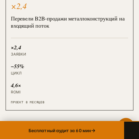
×2,4
Перевели B2B-продажи металлоконструкций на
Telegram
→
входящий поток
+7 905 456-75-58 · ОТВЕТИМ В ТЕЧЕНИЕ ЧАСА
WhatsApp
→
+7 905 456-75-58 · С 9 ДО 21 МСК
×2,4
ЗАЯВКИ
MAX
→
+7 905 456-75-58 · РОССИЙСКИЙ МЕССЕНДЖЕР
−55%
ЦИКЛ
8 800 600·80·96
→
ЗВОНОК · ПН–ПТ 10:00–19:00
4,6×
ROMI
info@упакуем.рф
→
EMAIL · ОТВЕТ В ТЕЧЕНИЕ ДНЯ
ПРОЕКТ 8 МЕСЯЦЕВ
×
→
Бесплатный аудит за 60 мин