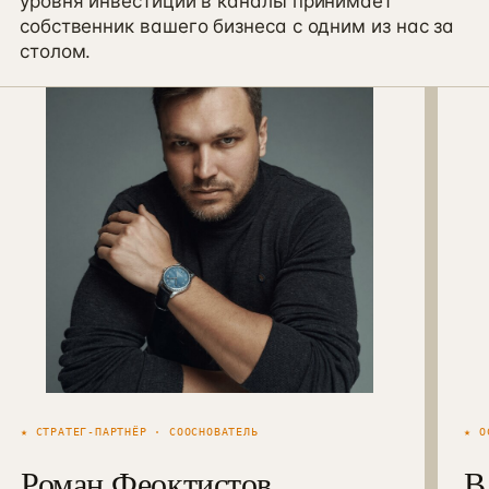
уровня инвестиций в каналы принимает
собственник вашего бизнеса с одним из нас за
столом.
★ СТРАТЕГ-ПАРТНЁР · СООСНОВАТЕЛЬ
★ О
Роман Феоктистов
В