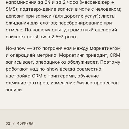
Контекстная реклама
напоминания за 24 и за 2 часа (мессенджер +
→
19
Я.Директ под ключ · от 3 мес
SMS); подтверждение записи в чате с человеком;
депозит при записи (для дорогих услуг); листы
Таргет ВКонтакте
→
ожидания для слотов; перебронирование при
22
VK Ads · KPI по лидам и выручке
отмене. По нашему опыту, грамотный сценарий
снижает no-show в 2,5–3 раза.
No-show — это пограничная между маркетингом
и операцией метрика. Маркетинг приводит, CRM
записывает, операционка обслуживает. Поэтому
работают над no-show всегда совместно:
настройка CRM с триггерами, обучение
администраторов, изменение бизнес-процессов
записи.
02 / ФОРМУЛА