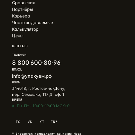
Сравнения
Партнёры
Карьера
Часто задаваемые
Калькулятор
Цены
КОНТАКТ
ТЕЛЕФОН
8 800 600·80·96
EMAIL
info@упакуем.рф
ОФИС
344018, г. Ростов-на-Дону,
пер. Семашко, 117 Д, оф. 1
ВРЕМЯ
Пн–Пт · 10:00–19:00 МСК+0
Telegram
→
TG
VK
YT
IN*
+7 905 456-75-58 · ОТВЕТИМ В ТЕЧЕНИЕ ЧАСА
* Instagram принадлежит компании Meta