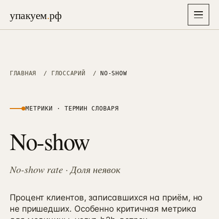
упакуем
.
рф
упакуем
.
рф
Главная
ГЛАВНАЯ
/
ГЛОССАРИЙ
/
NO-SHOW
→
Услуги
▾
26
МЕТРИКИ
· ТЕРМИН СЛОВАРЯ
Отрасли
No-show
▾
СТРАТЕГИЯ, БРЕНД И АЙДЕНТИКА
8
Упаковка бизнеса
→
01
Решения
6–8 нед · полная упаковка
Недвижимость
→
→
01
No-show rate
38 проектов · застройщики, ИЖС, апартаменты
· Доля неявок
Экспресс-старт
→
87K
Кейсы
→
10–14 дней · лёгкий вход, 87 000 ₽
Медицина
→
02
26 проектов · клиники, стоматология, эстетика
Процент клиентов, записавшихся на приём, но
Маркетинговая стратегия
не пришедших. Особенно критичная метрика
→
Цены
02
→
3–4 нед · финмодель + защита
Производство B2B