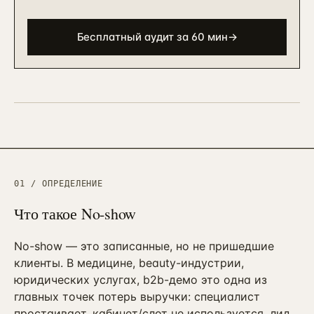
90 дней · РОП + команда
ЗВОНОК
EMAIL
TELEGRAM
WHATSAPP
Бесплатный аудит за 60 мин
→
АНАЛИТИКА И CRM
Автоматизация и BPM
→
10
Bitrix BPM + n8n + ELMA + custom
→
Внедрение Битрикс24
→
11
CRM + воронки + 12-24 интеграции
Внедрение amoCRM
→
12
3–6 нед · CRM для отделов продаж
Сквозная аналитика Roistat
01 / ОПРЕДЕЛЕНИЕ
→
13
3–5 нед · реальный ROMI по каналам
Что такое
No-show
Коллтрекинг и звонки
→
14
CallTouch / Roistat · от 2 нед
No-show — это записанные, но не пришедшие
клиенты. В медицине, beauty-индустрии,
Настройка Я.Метрики
→
15
юридических услугах, b2b-демо это одна из
Цели / события / Webvisor / e-com
главных точек потерь выручки: специалист
простаивает, кабинет/слот не используется, лид