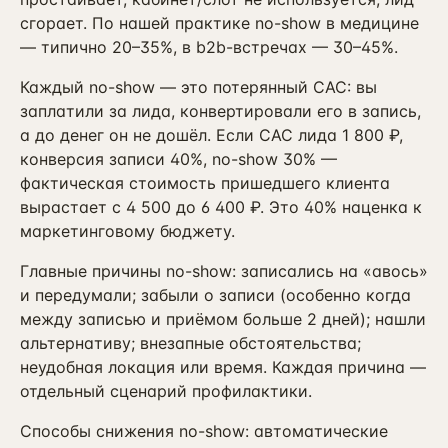
ПРИВЛЕЧЕНИЕ И КОНТЕНТ
сгорает. По нашей практике no-show в медицине
Реклама, SEO и каналы
→
— типично 20–35%, в b2b-встречах — 30–45%.
16
от 4 мес · управляемые каналы
Каждый no-show — это потерянный CAC: вы
SMM-продвижение бизнеса
→
23
заплатили за лида, конвертировали его в запись,
ВК + Telegram + YouTube + Reels
а до денег он не дошёл. Если CAC лида 1 800 ₽,
Видеопродакшн
конверсия записи 40%, no-show 30% —
→
24
Ролики + AI-аватары + YouTube
фактическая стоимость пришедшего клиента
вырастает с 4 500 до 6 400 ₽. Это 40% наценка к
Разработка сайтов
→
25
маркетинговому бюджету.
Лендинг / корп. / интернет-магазин
Главные причины no-show: записались на «авось»
SEO-продвижение сайта
→
17
и передумали; забыли о записи (особенно когда
от 6 мес · KPI в трафике
между записью и приёмом больше 2 дней); нашли
Продвижение на Авито
альтернативу; внезапные обстоятельства;
→
20
от 3 мес · ведение объявлений
неудобная локация или время. Каждая причина —
отдельный сценарий профилактики.
Реклама на Авито
→
21
avito.ru/ads · медийка + таргет
Способы снижения no-show: автоматические