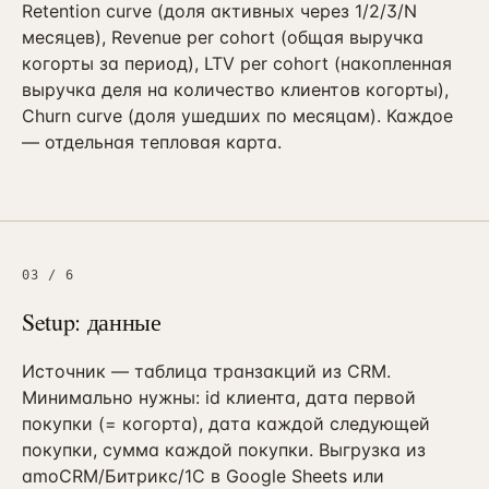
Контекстная реклама
Retention curve (доля активных через 1/2/3/N
→
19
Я.Директ под ключ · от 3 мес
месяцев), Revenue per cohort (общая выручка
когорты за период), LTV per cohort (накопленная
Таргет ВКонтакте
→
22
выручка деля на количество клиентов когорты),
VK Ads · KPI по лидам и выручке
Churn curve (доля ушедших по месяцам). Каждое
— отдельная тепловая карта.
03
/
6
Setup: данные
Источник — таблица транзакций из CRM.
Минимально нужны: id клиента, дата первой
покупки (= когорта), дата каждой следующей
покупки, сумма каждой покупки. Выгрузка из
amoCRM/Битрикс/1С в Google Sheets или