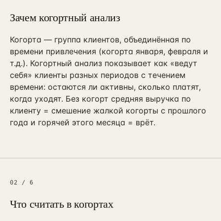
ПРИВЛЕЧЕНИЕ И КОНТЕНТ
Зачем когортный анализ
Реклама, SEO и каналы
→
16
от 4 мес · управляемые каналы
Когорта — группа клиентов, объединённая по
SMM-продвижение бизнеса
времени привлечения (когорта января, февраля и
→
23
ВК + Telegram + YouTube + Reels
т.д.). Когортный анализ показывает как «ведут
себя» клиенты разных периодов с течением
Видеопродакшн
→
24
времени: остаются ли активны, сколько платят,
Ролики + AI-аватары + YouTube
когда уходят. Без когорт средняя выручка по
Разработка сайтов
клиенту = смешение жалкой когорты с прошлого
→
25
Лендинг / корп. / интернет-магазин
года и горячей этого месяца = врёт.
SEO-продвижение сайта
→
17
от 6 мес · KPI в трафике
Продвижение на Авито
→
20
от 3 мес · ведение объявлений
02
/
6
Реклама на Авито
→
21
Что считать в когортах
avito.ru/ads · медийка + таргет