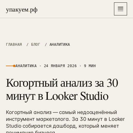
упакуем
.
рф
упакуем
.
рф
Главная
ГЛАВНАЯ
/
БЛОГ
/
АНАЛИТИКА
→
Услуги
▾
26
АНАЛИТИКА
·
24 ЯНВАРЯ 2026
·
9 МИН
Когортный анализ за 30
Отрасли
▾
СТРАТЕГИЯ, БРЕНД И АЙДЕНТИКА
8
Упаковка бизнеса
минут в Looker Studio
→
01
Решения
6–8 нед · полная упаковка
Недвижимость
→
→
01
38 проектов · застройщики, ИЖС, апартаменты
Экспресс-старт
→
87K
Кейсы
Когортный анализ — самый недооценённый
→
10–14 дней · лёгкий вход, 87 000 ₽
Медицина
→
02
инструмент маркетолога. За 30 минут в Looker
26 проектов · клиники, стоматология, эстетика
Маркетинговая стратегия
Studio собирается дашборд, который меняет
→
Цены
02
→
3–4 нед · финмодель + защита
Производство B2B
понимание бизнеса.