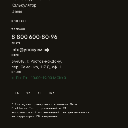
Калькулятор
Цены
КОНТАКТ
ТЕЛЕФОН
8 800 600·80·96
EMAIL
info@упакуем.рф
ОФИС
344018, г. Ростов-на-Дону,
пер. Семашко, 117 Д, оф. 1
ВРЕМЯ
Пн–Пт · 10:00–19:00 МСК+0
Telegram
→
TG
VK
YT
IN*
+7 905 456-75-58 · ОТВЕТИМ В ТЕЧЕНИЕ ЧАСА
* Instagram принадлежит компании Meta
WhatsApp
→
Platforms Inc., признанной в РФ
+7 905 456-75-58 · С 9 ДО 21 МСК
экстремистской организацией; её деятельность
на территории РФ запрещена.
MAX
→